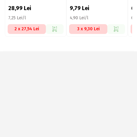
28,99
Lei
9,79
Lei
6,
7,25 Lei/l
4,90 Lei/l
6,
2 x 27,54 Lei
3 x 9,30 Lei