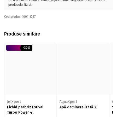
(în termeni de culoare, formă, aspect) între imaginea afișată și cea a
produsului livrat.
Cod produs: 100111037
Produse similare
-30%
JetXpert
AquaXpert
CO
Lichid parbriz Estival
Apă demineralizată 2l
Șe
Turbo Power 4l
bu