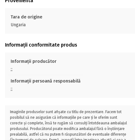
Provenienta
Tara de origine
Ungaria
Informații conformitate produs
Informații producător
;;
Informații persoană responsabilă
;;
Imaginile produselor sunt afișate cu titlu de prezentare. Facem tot
posibilul să ne asigurăm că informațiile pe care ți le oferim sunt
corecte și complete, însă te rugăm să consulți întotdeauna ambalajul
produsului. Producătorul poate modifica ambalajul fără o înștiințare
prealabilă, astfel că nu putem fi răspunzători de eventuale diferențe