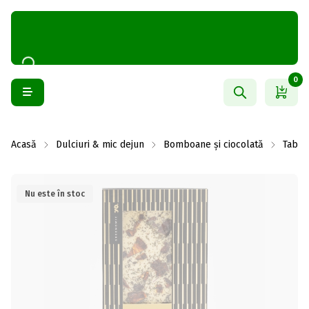
0
Acasă
Dulciuri & mic dejun
Bomboane și ciocolată
Table
Nu este în stoc