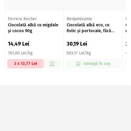
Ferrero Rocher
Benjamissimo
Be
Ciocolată albă cu migdale
Ciocolată albă eco, cu
Ci
și cocos 90g
fistic și portocale, fără
ma
zahăr adăugat, 60g
14,49
Lei
30,19
Lei
2
161,00 Lei/kg
503,17 Lei/kg
49
3 x 13,77 Lei
Adaugă în coș