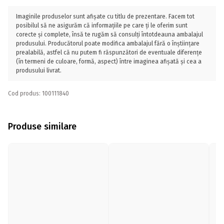
Imaginile produselor sunt afișate cu titlu de prezentare. Facem tot
posibilul să ne asigurăm că informațiile pe care ți le oferim sunt
corecte și complete, însă te rugăm să consulți întotdeauna ambalajul
produsului. Producătorul poate modifica ambalajul fără o înștiințare
prealabilă, astfel că nu putem fi răspunzători de eventuale diferențe
(în termeni de culoare, formă, aspect) între imaginea afișată și cea a
produsului livrat.
Cod produs: 100111840
Produse similare