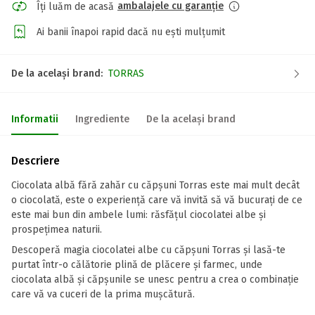
ambalajele cu garanție
Îți luăm de acasă
Ai banii înapoi rapid dacă nu ești mulțumit
De la același brand:
TORRAS
Informatii
Ingrediente
De la același brand
Descriere
Ciocolata albă fără zahăr cu căpșuni Torras este mai mult decât
o ciocolată, este o experiență care vă invită să vă bucurați de ce
este mai bun din ambele lumi: răsfățul ciocolatei albe și
prospețimea naturii.
Descoperă magia ciocolatei albe cu căpșuni Torras și lasă-te
purtat într-o călătorie plină de plăcere și farmec, unde
ciocolata albă și căpșunile se unesc pentru a crea o combinație
care vă va cuceri de la prima mușcătură.