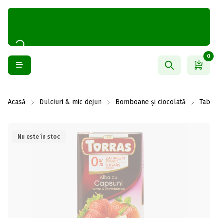
0
Acasă
Dulciuri & mic dejun
Bomboane și ciocolată
Table
Nu este în stoc