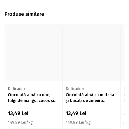
Produse similare
Delicadore
Delicadore
Be
Ciocolată albă cu ube,
Ciocolată albă cu matcha
Ci
fulgi de mango, cocos și
și bucăți de zmeură
fis
orez crocant 90g
liofilizată 90g
za
13,49
Lei
13,49
Lei
30
149,89 Lei/kg
149,89 Lei/kg
50