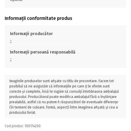
Informații conformitate produs
Informații producător
;;
Informații persoană responsabilă
;;
Imaginile produselor sunt afișate cu titlu de prezentare. Facem tot
posibilul să ne asigurăm că informațiile pe care ți le oferim sunt
corecte și complete, însă te rugăm să consulți întotdeauna ambalajul
produsului. Producătorul poate modifica ambalajul fără o înștiințare
prealabilă, astfel că nu putem fi răspunzători de eventuale diferențe
(în termeni de culoare, formă, aspect) între imaginea afișată și cea a
produsului livrat.
Cod produs: 100174200