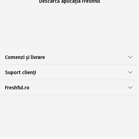
Descarcă aplicația Freshful
Comenzi și livrare
Suport clienți
Freshful.ro