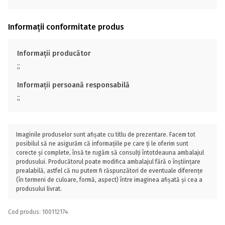
Informații conformitate produs
Informații producător
;;
Informații persoană responsabilă
;;
Imaginile produselor sunt afișate cu titlu de prezentare. Facem tot
posibilul să ne asigurăm că informațiile pe care ți le oferim sunt
corecte și complete, însă te rugăm să consulți întotdeauna ambalajul
produsului. Producătorul poate modifica ambalajul fără o înștiințare
prealabilă, astfel că nu putem fi răspunzători de eventuale diferențe
(în termeni de culoare, formă, aspect) între imaginea afișată și cea a
produsului livrat.
Cod produs: 100112174