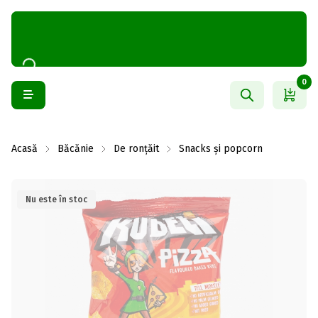
0
Acasă
Băcănie
De ronțăit
Snacks și popcorn
Nu este în stoc