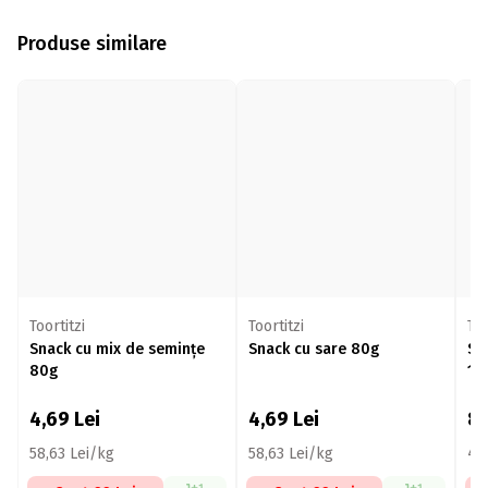
Produse similare
Toortitzi
Toortitzi
Too
Snack cu mix de semințe
Snack cu sare 80g
Sn
80g
18
4,69
Lei
4,69
Lei
8
58,63 Lei/kg
58,63 Lei/kg
49