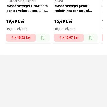
L’Oréal Skin Expert
Nivea
Ga
Mască șervețel hidratantă
Mască șervețel pentru
Ma
pentru volumul tenului cu
redefinirea conturului
Hy
efect antirid, Hyaluron
feței Cellular Filler
pe
Specialist,30g
28
19,49
Lei
16,49
Lei
1
19,49 Lei/buc
16,49 Lei/buc
13
4 x 18,52 Lei
4 x 15,67 Lei