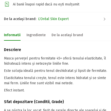
Ai banii înapoi rapid dacă nu ești mulțumit
De la același brand:
L’Oréal Skin Expert
Informatii
Ingrediente
De la același brand
Descriere
Masca șervețel pentru fermitate 45+ oferă tenului elasticitate, îl
hidratează intens și netezește liniile fine.
Este soluția ideală pentru tenul deshidratat și lipsit de fermitate.
Elasticitatea tenului crește, tenul este intens hidratat și se simte
mai ferm. Liniile fine sunt vizibil mai netede.
Efect instant.
Sfat depozitare (Conditii, Grade)
A se păstra la loc uscat, ferit de razele directe ale soarelui și de