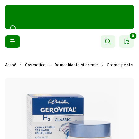
0
Acasă
Cosmetice
Demachiante și creme
Creme pentru f