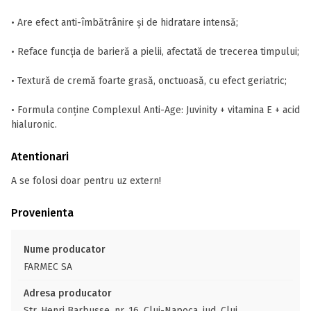
• Are efect anti-îmbătrânire și de hidratare intensă;
• Reface funcția de barieră a pielii, afectată de trecerea timpului;
• Textură de cremă foarte grasă, onctuoasă, cu efect geriatric;
• Formula conține Complexul Anti-Age: Juvinity + vitamina E + acid
hialuronic.
Atentionari
A se folosi doar pentru uz extern!
Provenienta
Nume producator
FARMEC SA
Adresa producator
Str. Henri Barbusse, nr. 16, Cluj-Napoca, jud. Cluj,