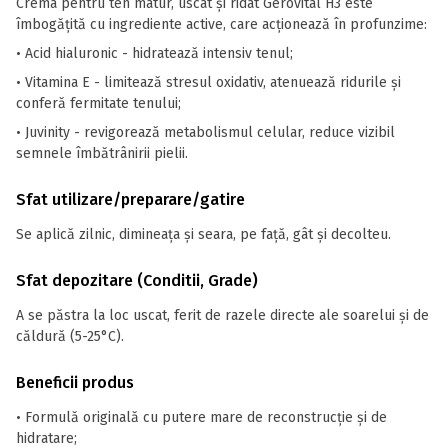
Crema pentru ten matur, uscat și ridat Gerovital H3 este
îmbogățită cu ingrediente active, care acționează în profunzime:
• Acid hialuronic - hidratează intensiv tenul;
• Vitamina E - limitează stresul oxidativ, atenuează ridurile și
conferă fermitate tenului;
• Juvinity - revigorează metabolismul celular, reduce vizibil
semnele îmbătrânirii pielii.
Sfat utilizare/preparare/gatire
Se aplică zilnic, dimineața și seara, pe față, gât și decolteu.
Sfat depozitare (Conditii, Grade)
A se păstra la loc uscat, ferit de razele directe ale soarelui și de
căldură (5-25°C).
Beneficii produs
• Formulă originală cu putere mare de reconstrucție și de
hidratare;