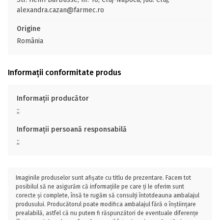
alexandra.cazan@farmec.ro
Origine
România
Informații conformitate produs
Informații producător
;;
Informații persoană responsabilă
;;
Imaginile produselor sunt afișate cu titlu de prezentare. Facem tot
posibilul să ne asigurăm că informațiile pe care ți le oferim sunt
corecte și complete, însă te rugăm să consulți întotdeauna ambalajul
produsului. Producătorul poate modifica ambalajul fără o înștiințare
prealabilă, astfel că nu putem fi răspunzători de eventuale diferențe