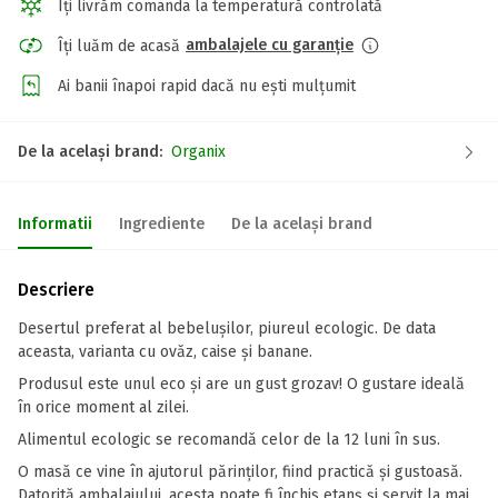
Îți livrăm comanda la temperatură controlată
ambalajele cu garanție
Îți luăm de acasă
Ai banii înapoi rapid dacă nu ești mulțumit
De la același brand:
Organix
Informatii
Ingrediente
De la același brand
Descriere
Desertul preferat al bebelușilor, piureul ecologic. De data
aceasta, varianta cu ovăz, caise și banane.
Produsul este unul eco și are un gust grozav! O gustare ideală
în orice moment al zilei.
Alimentul ecologic se recomandă celor de la 12 luni în sus.
O masă ce vine în ajutorul părinților, fiind practică și gustoasă.
Datorită ambalajului, acesta poate fi închis etanș și servit la mai