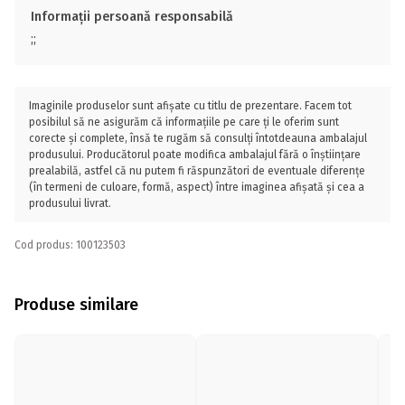
Informații persoană responsabilă
;;
Imaginile produselor sunt afișate cu titlu de prezentare. Facem tot
posibilul să ne asigurăm că informațiile pe care ți le oferim sunt
corecte și complete, însă te rugăm să consulți întotdeauna ambalajul
produsului. Producătorul poate modifica ambalajul fără o înștiințare
prealabilă, astfel că nu putem fi răspunzători de eventuale diferențe
(în termeni de culoare, formă, aspect) între imaginea afișată și cea a
produsului livrat.
Cod produs: 100123503
Produse similare