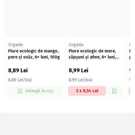
Organix
Organix
Or
Piure ecologic de mango,
Piure ecologic de mere,
Pi
pere și ovăz, 6+ luni, 100g
căpșuni și afine, 6+ luni,
pi
100g
+12
8,89
Lei
8,99
Lei
9
8,89 Lei/buc
8,99 Lei/buc
92
Adaugă în coș
3 x 8,54 Lei