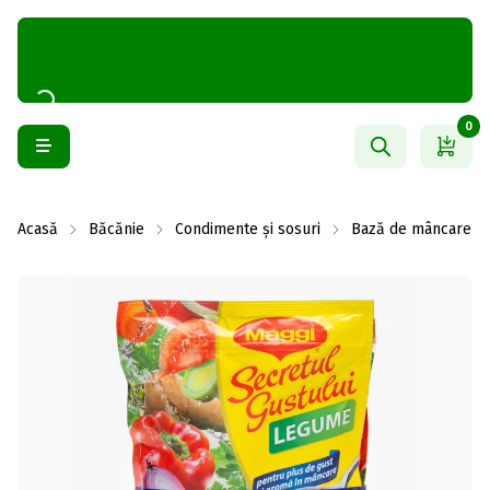
0
Acasă
Băcănie
Condimente și sosuri
Bază de mâncare și