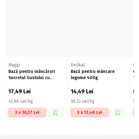
Maggi
Delikat
Sa
Bază pentru mâncăruri
Bază pentru mâncare
Gr
Secretul Gustului cu
legume 400g
15
legume 400g
17,49
Lei
14,49
Lei
8
42,66 Lei/kg
36,23 Lei/kg
57
3 x 16,27 Lei
3 x 13,48 Lei