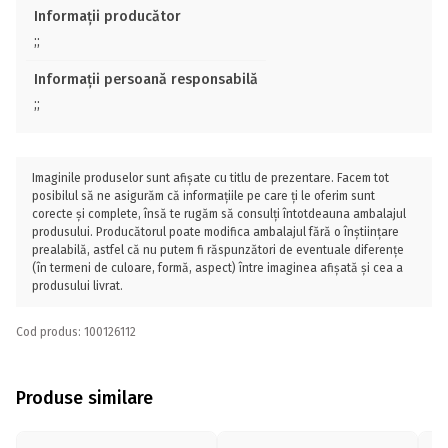
Informații producător
;;
Informații persoană responsabilă
;;
Imaginile produselor sunt afișate cu titlu de prezentare. Facem tot
posibilul să ne asigurăm că informațiile pe care ți le oferim sunt
corecte și complete, însă te rugăm să consulți întotdeauna ambalajul
produsului. Producătorul poate modifica ambalajul fără o înștiințare
prealabilă, astfel că nu putem fi răspunzători de eventuale diferențe
(în termeni de culoare, formă, aspect) între imaginea afișată și cea a
produsului livrat.
Cod produs: 100126112
Produse similare