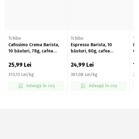
Tchibo
Tchibo
Tc
Cafissimo Crema Barista,
Espresso Barista, 10
Pa
10 băuturi, 78g, cafea
băuturi, 80g, cafea
Ca
capsule
capsule
Co
bă
25,99
Lei
24,99
Lei
11
313,13 Lei/kg
301,08 Lei/kg
25
Adaugă în coș
Adaugă în coș