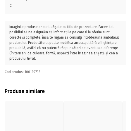
;;
Imaginile produselor sunt afișate cu titlu de prezentare. Facem tot
posibilul să ne asigurăm că informațiile pe care ți le oferim sunt
corecte și complete, însă te rugăm să consulți întotdeauna ambalajul
produsului. Producătorul poate modifica ambalajul fără o înștiințare
prealabilă, astfel că nu putem fi răspunzători de eventuale diferențe
(în termeni de culoare, formă, aspect) între imaginea afișată și cea a
produsului livrat.
Cod produs: 100129738
Produse similare