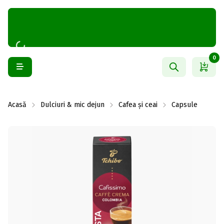
0
Acasă
Dulciuri & mic dejun
Cafea și ceai
Capsule