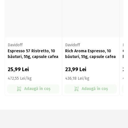
Davidoff
Davidoff
Da
Espresso 57 Ristretto, 10
Rich Aroma Espresso, 10
Cr
băuturi, 55g, capsule cafea
băuturi, 55g, capsule cafea
bă
25,99
Lei
23,99
Lei
2
472,55 Lei/kg
436,18 Lei/kg
43
Adaugă în coș
Adaugă în coș