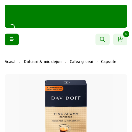
0
Acasă
Dulciuri & mic dejun
Cafea și ceai
Capsule