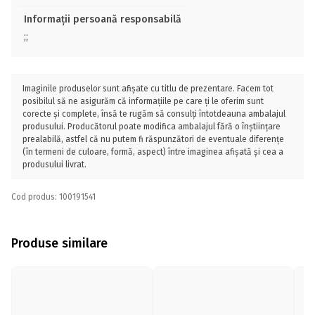
Informații persoană responsabilă
;;
Imaginile produselor sunt afișate cu titlu de prezentare. Facem tot
posibilul să ne asigurăm că informațiile pe care ți le oferim sunt
corecte și complete, însă te rugăm să consulți întotdeauna ambalajul
produsului. Producătorul poate modifica ambalajul fără o înștiințare
prealabilă, astfel că nu putem fi răspunzători de eventuale diferențe
(în termeni de culoare, formă, aspect) între imaginea afișată și cea a
produsului livrat.
Cod produs: 100191541
Produse similare