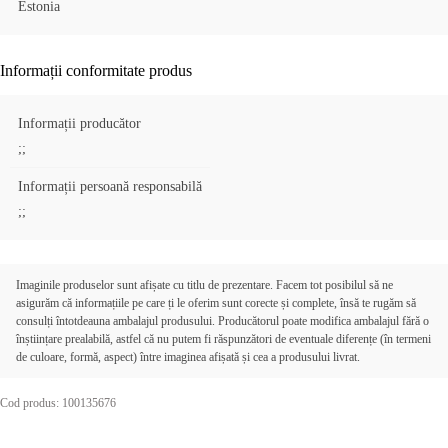
Estonia
Informații conformitate produs
Informații producător
;;
Informații persoană responsabilă
;;
Imaginile produselor sunt afișate cu titlu de prezentare. Facem tot posibilul să ne
asigurăm că informațiile pe care ți le oferim sunt corecte și complete, însă te rugăm să
consulți întotdeauna ambalajul produsului. Producătorul poate modifica ambalajul fără o
înștiințare prealabilă, astfel că nu putem fi răspunzători de eventuale diferențe (în termeni
de culoare, formă, aspect) între imaginea afișată și cea a produsului livrat.
Cod produs: 100135676