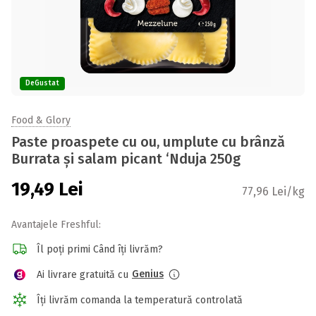
DeGustat
Food & Glory
Paste proaspete cu ou, umplute cu brânză
Burrata și salam picant ‘Nduja 250g
19,49
Lei
77,96 Lei/kg
Avantajele Freshful:
Îl poți primi Când îți livrăm?
Genius
Ai livrare gratuită cu
Îți livrăm comanda la temperatură controlată