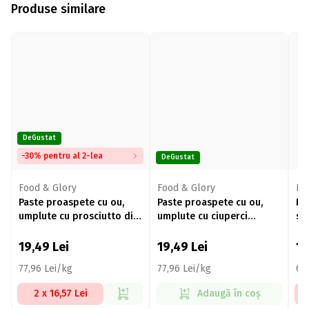
Produse similare
DeGustat
-30% pentru al 2-lea
DeGustat
Food & Glory
Food & Glory
Ra
Paste proaspete cu ou,
Paste proaspete cu ou,
Rav
umplute cu prosciutto di
umplute cu ciuperci
sp
Parma și brânză
porcini (hribi) și trufe
parmigiano reggiano 250g
250g
19,49
Lei
19,49
Lei
1
77,96 Lei/kg
77,96 Lei/kg
67
2 x 16,57 Lei
Adaugă în coș