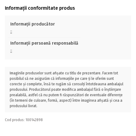
Informații conformitate produs
Informații producător
;;
Informații persoană responsabilă
;;
Imaginile produselor sunt afișate cu titlu de prezentare. Facem tot
posibilul să ne asigurăm că informațiile pe care ți le oferim sunt
corecte și complete, însă te rugăm să consulți întotdeauna ambalajul
produsului. Producătorul poate modifica ambalajul fără o înștiințare
prealabilă, astfel că nu putem fi răspunzători de eventuale diferențe
(în termeni de culoare, formă, aspect) între imaginea afișată și cea a
produsului livrat.
Cod produs: 100142898