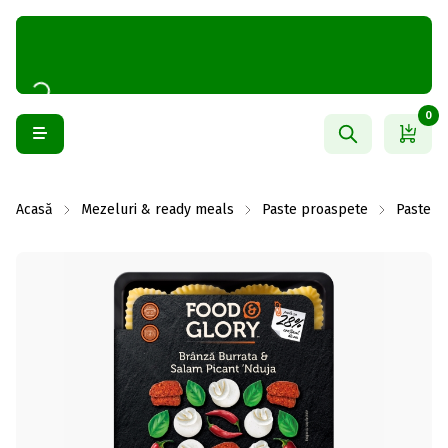
0
Acasă
Mezeluri & ready meals
Paste proaspete
Paste p