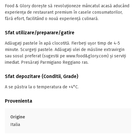
Food & Glory dorește să revoluționeze mâncatul acasă aducând
experiența de restaurant premium în casele consumatorilor,
fără efort, facilitând o nouă experiență culinară.
Sfat utilizare/preparare/gatire
Adăugați pastele în apă clocotită. Fierbeți ușor timp de 4-5
minute. Scurgeți pastele. Adăugați ulei de măsline extravirgin
sau sosul preferat (sugestii pe www.food&glory.com) și serviți
imediat. Presărați Parmigiano Reggiano ras.
Sfat depozitare (Conditii, Grade)
A se păstra la o temperatura de +4°C.
Provenienta
Origine
Italia