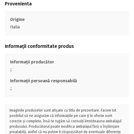
Provenienta
Origine
Italia
Informații conformitate produs
Informații producător
;;
Informații persoană responsabilă
;;
Imaginile produselor sunt afișate cu titlu de prezentare. Facem tot
posibilul să ne asigurăm că informațiile pe care ți le oferim sunt
corecte și complete, însă te rugăm să consulți întotdeauna ambalajul
produsului. Producătorul poate modifica ambalajul fără o înștiințare
prealabilă, astfel că nu putem fi răspunzători de eventuale diferențe