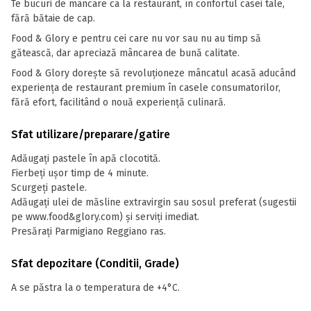
Te bucuri de mâncare ca la restaurant, în confortul casei tale,
fără bătaie de cap.
Food & Glory e pentru cei care nu vor sau nu au timp să
gătească, dar apreciază mâncarea de bună calitate.
Food & Glory dorește să revoluționeze mâncatul acasă aducând
experiența de restaurant premium în casele consumatorilor,
fără efort, facilitând o nouă experiență culinară.
Sfat utilizare/preparare/gatire
Adăugați pastele în apă clocotită.
Fierbeți ușor timp de 4 minute.
Scurgeți pastele.
Adăugați ulei de măsline extravirgin sau sosul preferat (sugestii
pe www.food&glory.com) și serviți imediat.
Presărați Parmigiano Reggiano ras.
Sfat depozitare (Conditii, Grade)
A se păstra la o temperatura de +4°C.