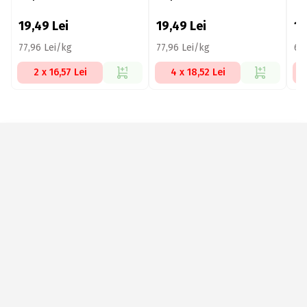
brânză, 250g
și salam picant ‘Nduja
250g
19,49
Lei
19,49
Lei
1
77,96 Lei/kg
77,96 Lei/kg
67
2 x 16,57 Lei
4 x 18,52 Lei