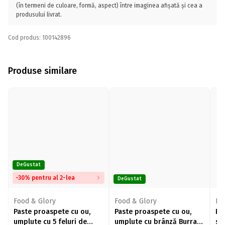
(în termeni de culoare, formă, aspect) între imaginea afișată și cea a
produsului livrat.
Cod produs: 100142896
Produse similare
DeGustat
-30% pentru al 2-lea
DeGustat
Food & Glory
Food & Glory
Ra
Paste proaspete cu ou,
Paste proaspete cu ou,
Rav
umplute cu 5 feluri de
umplute cu brânză Burrata
sp