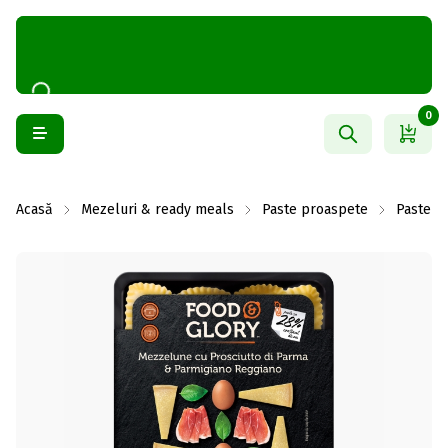
0
Acasă
Mezeluri & ready meals
Paste proaspete
Paste p