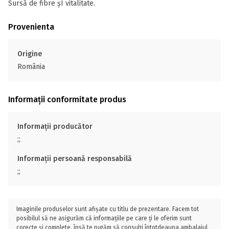
Sursă de fibre șI vitalitate.
Provenienta
Origine
România
Informații conformitate produs
Informații producător
;;
Informații persoană responsabilă
;;
Imaginile produselor sunt afișate cu titlu de prezentare. Facem tot
posibilul să ne asigurăm că informațiile pe care ți le oferim sunt
corecte și complete, însă te rugăm să consulți întotdeauna ambalajul