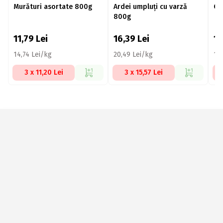
Murături asortate 800g
Ardei umpluți cu varză
Co
800g
11,79
Lei
16,39
Lei
1
14,74 Lei/kg
20,49 Lei/kg
17
3 x 11,20 Lei
3 x 15,57 Lei