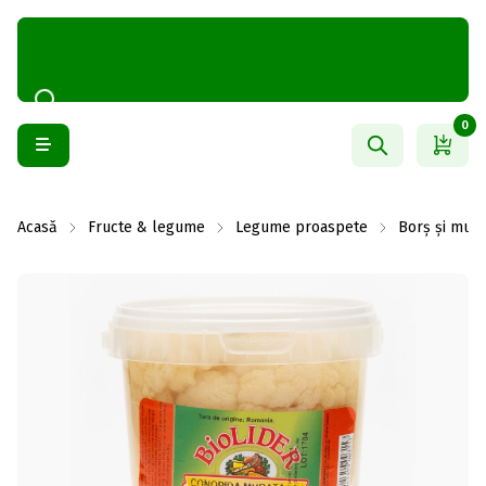
0
Acasă
Fructe & legume
Legume proaspete
Borș și mură