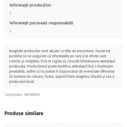
Informații producător
;;
Informații persoană responsabilă
;;
Imaginile produselor sunt afișate cu titlu de prezentare. Facem tot
posibilul să ne asigurăm că informațiile pe care ți le oferim sunt
corecte și complete, însă te rugăm să consulți întotdeauna ambalajul
produsului. Producătorul poate modifica ambalajul fără o înștiințare
prealabilă, astfel că nu putem fi răspunzători de eventuale diferențe
(în termeni de culoare, formă, aspect) între imaginea afișată și cea a
produsului livrat.
Cod produs: 100146923
Produse similare