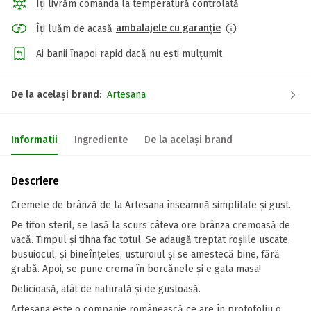
Îți livrăm comanda la temperatură controlată
ambalajele cu garanție
Îți luăm de acasă
Ai banii înapoi rapid dacă nu ești mulțumit
De la același brand:
Artesana
Informatii
Ingrediente
De la același brand
Descriere
Cremele de brânză de la Artesana înseamnă simplitate și gust.
Pe tifon steril, se lasă la scurs câteva ore brânza cremoasă de
vacă. Timpul și tihna fac totul. Se adaugă treptat roșiile uscate,
busuiocul, și bineînțeles, usturoiul și se amestecă bine, fără
grabă. Apoi, se pune crema în borcănele și e gata masa!
Delicioasă, atât de naturală și de gustoasă.
Artesana este o companie românească ce are în protofoliu o