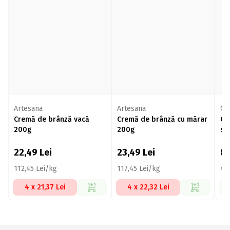
Artesana
Artesana
Ol
Cremă de brânză vacă
Cremă de brânză cu mărar
Cr
200g
200g
sm
20
22,49
Lei
23,49
Lei
8
112,45 Lei/kg
117,45 Lei/kg
44
4 x 21,37 Lei
4 x 22,32 Lei