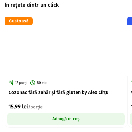
În rețete dintr-un click
Gustoasă
12 porții
80 min
Cozonac fără zahăr și fără gluten by Alex Cîrțu
15,99
lei
/porție
Adaugă în coș