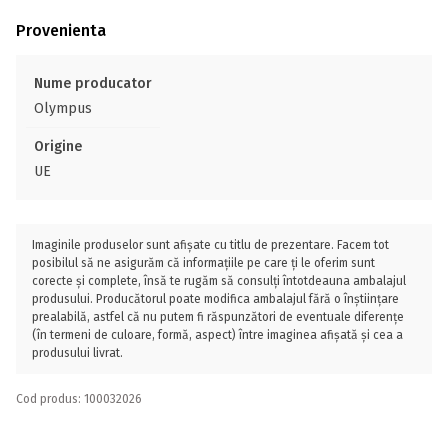
Provenienta
Nume producator
Olympus
Origine
UE
Imaginile produselor sunt afișate cu titlu de prezentare. Facem tot
posibilul să ne asigurăm că informațiile pe care ți le oferim sunt
corecte și complete, însă te rugăm să consulți întotdeauna ambalajul
produsului. Producătorul poate modifica ambalajul fără o înștiințare
prealabilă, astfel că nu putem fi răspunzători de eventuale diferențe
(în termeni de culoare, formă, aspect) între imaginea afișată și cea a
produsului livrat.
Cod produs: 100032026