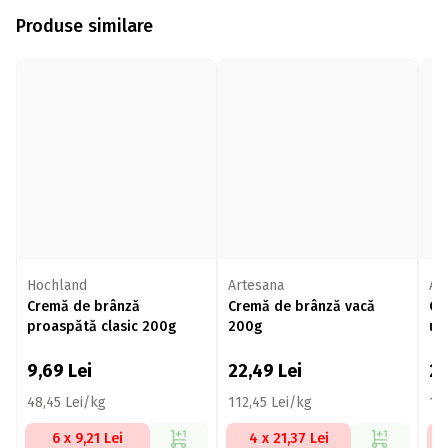
Produse similare
Hochland
Artesana
Ar
Cremă de brânză
Cremă de brânză vacă
Cr
proaspătă clasic 200g
200g
us
20
9,69
Lei
22,49
Lei
2
48,45 Lei/kg
112,45 Lei/kg
11
6 x 9,21 Lei
4 x 21,37 Lei