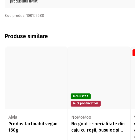
produsului livrat.
Cod produs: 100152688
Produse similare
-1
DeGustat
Mici producători
Aivia
NoMoMoo
VI
Produs tartinabil vegan
No goat - specialitate din
Cr
160g
caju cu roșii, busuioc și
ar
oregano 120g
18