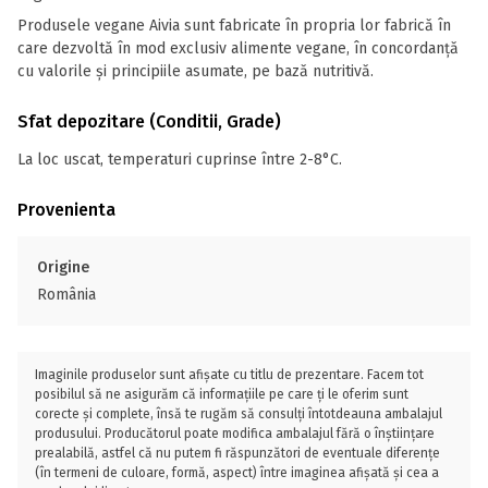
Produsele vegane Aivia sunt fabricate în propria lor fabrică în
care dezvoltă în mod exclusiv alimente vegane, în concordanță
cu valorile și principiile asumate, pe bază nutritivă.
Sfat depozitare (Conditii, Grade)
La loc uscat, temperaturi cuprinse între 2-8°C.
Provenienta
Origine
România
Imaginile produselor sunt afișate cu titlu de prezentare. Facem tot
posibilul să ne asigurăm că informațiile pe care ți le oferim sunt
corecte și complete, însă te rugăm să consulți întotdeauna ambalajul
produsului. Producătorul poate modifica ambalajul fără o înștiințare
prealabilă, astfel că nu putem fi răspunzători de eventuale diferențe
(în termeni de culoare, formă, aspect) între imaginea afișată și cea a