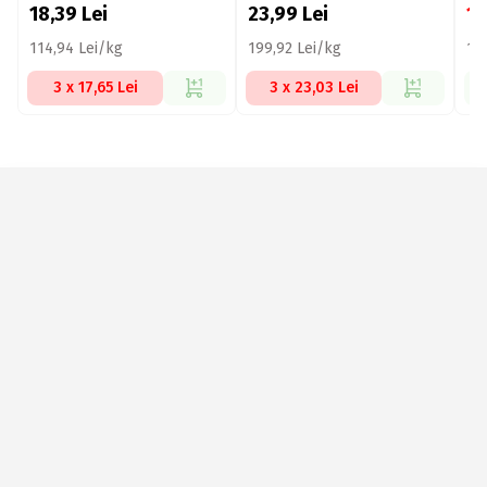
18,39
Lei
23,99
Lei
1
114,94 Lei/kg
199,92 Lei/kg
10
3 x 17,65 Lei
3 x 23,03 Lei