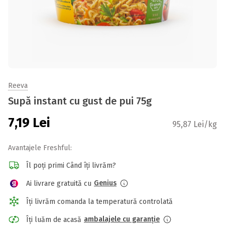
Reeva
Supă instant cu gust de pui 75g
7,19
Lei
95,87 Lei/kg
Avantajele Freshful:
Îl poți primi Când îți livrăm?
Genius
Ai livrare gratuită cu
Îți livrăm comanda la temperatură controlată
ambalajele cu garanție
Îți luăm de acasă