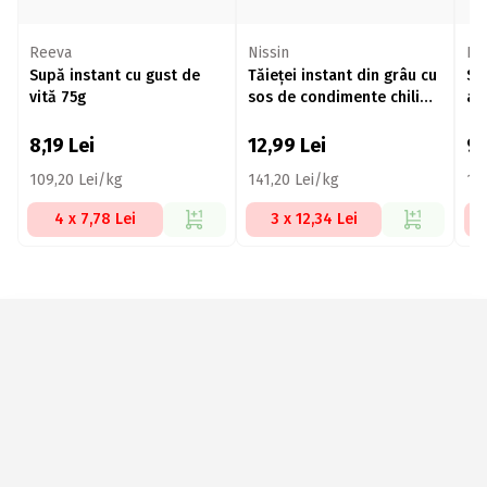
Reeva
Nissin
Nis
Supă instant cu gust de
Tăieței instant din grâu cu
Su
vită 75g
sos de condimente chili
ar
92g
8,19
Lei
12,99
Lei
9
109,20 Lei/kg
141,20 Lei/kg
15
4 x 7,78 Lei
3 x 12,34 Lei