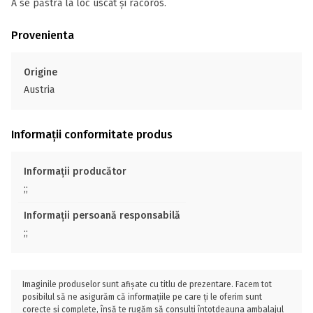
A se păstra la loc uscat și răcoros.
Provenienta
Origine
Austria
Informații conformitate produs
Informații producător
;;
Informații persoană responsabilă
;;
Imaginile produselor sunt afișate cu titlu de prezentare. Facem tot
posibilul să ne asigurăm că informațiile pe care ți le oferim sunt
corecte și complete, însă te rugăm să consulți întotdeauna ambalajul