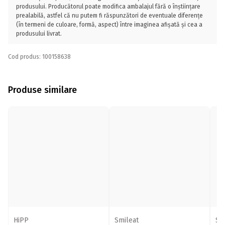
produsului. Producătorul poate modifica ambalajul fără o înștiințare
prealabilă, astfel că nu putem fi răspunzători de eventuale diferențe
(în termeni de culoare, formă, aspect) între imaginea afișată și cea a
produsului livrat.
Cod produs: 100158638
Produse similare
HiPP
Smileat
Sm