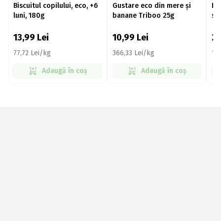
Biscuitul copilului, eco, +6
Gustare eco din mere și
Bi
luni, 180g
banane Triboo 25g
spe
22
13,99
Lei
10,99
Lei
2
77,72 Lei/kg
366,33 Lei/kg
10
Adaugă în coș
Adaugă în coș