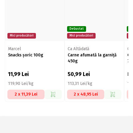
DeGustat
De
Mici producători
Mici producători
Mi
Marcel
Ca Altădată
Ca
Snacks șoric 100g
Carne afumată la garniță
Ca
450g
70
11,99
Lei
50,99
Lei
8
119,90 Lei/kg
113,31 Lei/kg
12
2 x 11,39 Lei
2 x 48,95 Lei