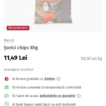
Mici producători
Marcel
Șorici chips 85g
11,49
Lei
135,18 Lei/kg
Avantajele Freshful:
Genius
Ai livrare gratuită cu
Îți livrăm comanda la temperatură controlată
ambalajele cu garanție
Îți luăm de acasă
Ai banii înapoi rapid dacă nu ești mulțumit