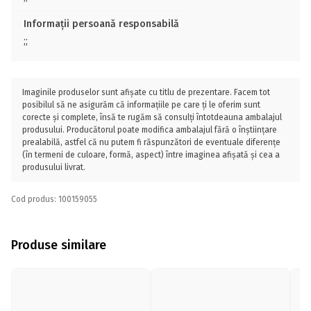
Informații persoană responsabilă
;;
Imaginile produselor sunt afișate cu titlu de prezentare. Facem tot
posibilul să ne asigurăm că informațiile pe care ți le oferim sunt
corecte și complete, însă te rugăm să consulți întotdeauna ambalajul
produsului. Producătorul poate modifica ambalajul fără o înștiințare
prealabilă, astfel că nu putem fi răspunzători de eventuale diferențe
(în termeni de culoare, formă, aspect) între imaginea afișată și cea a
produsului livrat.
Cod produs: 100159055
Produse similare