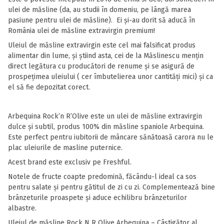
ulei de măsline (da, au studii în domeniu, pe lângă marea
pasiune pentru ulei de măsline). Ei și-au dorit să aducă în
România ulei de măsline extravirgin premium!
Uleiul de măsline extravirgin este cel mai falsificat produs
alimentar din lume, și știind asta, cei de la Măslinescu mențin
direct legătura cu producători de renume și se asigură de
prospețimea uleiului ( cer îmbutelierea unor cantități mici) și ca
el să fie depozitat corect.
Arbequina Rock’n R’Olive este un ulei de măsline extravirgin
dulce și subtil, produs 100% din măsline spaniole Arbequina.
Este perfect pentru iubitorii de mâncare sănătoasă carora nu le
plac uleiurile de masline puternice.
Acest brand este exclusiv pe Freshful.
Notele de fructe coapte predomină, făcându-l ideal ca sos
pentru salate și pentru gătitul de zi cu zi. Complementează bine
brânzeturile proaspete și aduce echilibru brânzeturilor
albastre.
Uleiul de măsline Rock N R Olive Arbequina – Câștigător al