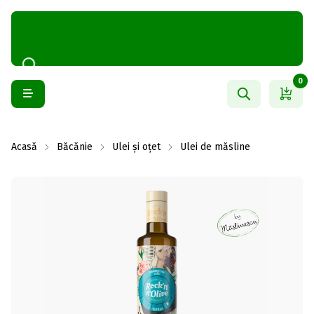
0
Acasă
Băcănie
Ulei și oțet
Ulei de măsline