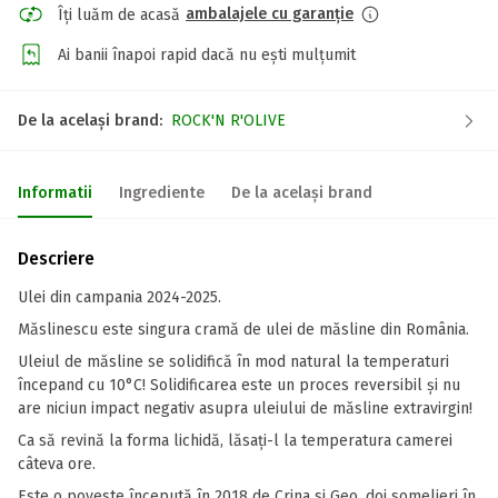
ambalajele cu garanție
Îți luăm de acasă
Ai banii înapoi rapid dacă nu ești mulțumit
De la același brand:
ROCK'N R'OLIVE
Informatii
Ingrediente
De la același brand
Descriere
Ulei din campania 2024-2025.
Măslinescu este singura cramă de ulei de măsline din România.
Uleiul de măsline se solidifică în mod natural la temperaturi
începand cu 10°C! Solidificarea este un proces reversibil și nu
are niciun impact negativ asupra uleiului de măsline extravirgin!
Ca să revină la forma lichidă, lăsați-l la temperatura camerei
câteva ore.
Este o poveste începută în 2018 de Crina si Geo, doi somelieri în