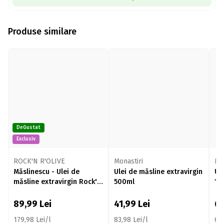
Produse similare
DeGustat
Exclusiv
ROCK'N R'OLIVE
Monastiri
Mo
Măslinescu - Ulei de
Ulei de măsline extravirgin
Ul
măsline extravirgin Rock'n
500ml
1l
R'Olive Picual, 500ml
89,99
Lei
41,99
Lei
6
179,98 Lei/l
83,98 Lei/l
67,