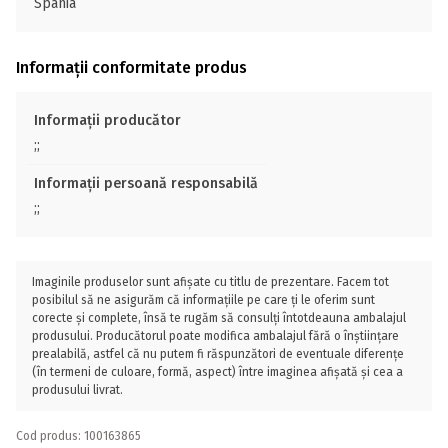
Spania
Informații conformitate produs
Informații producător
;;
Informații persoană responsabilă
;;
Imaginile produselor sunt afișate cu titlu de prezentare. Facem tot
posibilul să ne asigurăm că informațiile pe care ți le oferim sunt
corecte și complete, însă te rugăm să consulți întotdeauna ambalajul
produsului. Producătorul poate modifica ambalajul fără o înștiințare
prealabilă, astfel că nu putem fi răspunzători de eventuale diferențe
(în termeni de culoare, formă, aspect) între imaginea afișată și cea a
produsului livrat.
Cod produs: 100163865