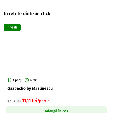
În rețete dintr-un click
Fresh
4 porții
6 min
Gazpacho by Măslinescu
11,11
lei
/porție
12,04
lei
Adaugă în coș