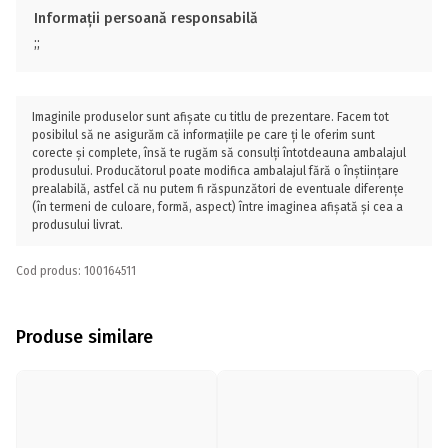
Informații persoană responsabilă
;;
Imaginile produselor sunt afișate cu titlu de prezentare. Facem tot
posibilul să ne asigurăm că informațiile pe care ți le oferim sunt
corecte și complete, însă te rugăm să consulți întotdeauna ambalajul
produsului. Producătorul poate modifica ambalajul fără o înștiințare
prealabilă, astfel că nu putem fi răspunzători de eventuale diferențe
(în termeni de culoare, formă, aspect) între imaginea afișată și cea a
produsului livrat.
Cod produs: 100164511
Produse similare