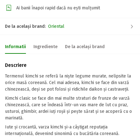
Ai banii înapoi rapid dacă nu ești mulțumit
De la același brand:
Oriental
Informatii
Ingrediente
De la același brand
Descriere
Termenul kimchi se referă la nişte legume murate, nelipsite la
orice masă coreeană. Cel mai adesea, kimchi se face din varză
chinezească, deşi se pot folosi şi ridichile daikon şi castraveţii.
Kimchi clasic se face din mai multe straturi de frunze de varză
chinezească, care se îndeasă într-un vas mare de lut cu praz,
usturoi, ghimbir, ardei iuţi roşii şi peşte sărat şi se acoperă cu o
marinată.
Iute şi crocantă, varza kimchi şi-a câştigat reputaţia
internaţională, devenind sinonimă cu bucătăria coreeană.