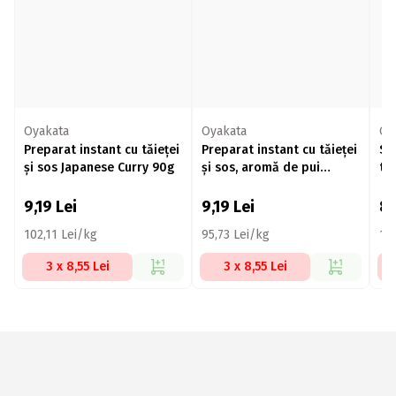
Oyakata
Oyakata
Oy
Preparat instant cu tăieței
Preparat instant cu tăieței
Su
și sos Japanese Curry 90g
și sos, aromă de pui
tă
Japanese Chicken Teriyaki
62
96g
9,19
Lei
9,19
Lei
8
102,11 Lei/kg
95,73 Lei/kg
13
3 x 8,55 Lei
3 x 8,55 Lei