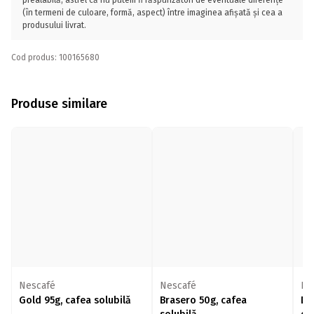
prealabilă, astfel că nu putem fi răspunzători de eventuale diferențe
(în termeni de culoare, formă, aspect) între imaginea afișată și cea a
produsului livrat.
Cod produs: 100165680
Produse similare
Nescafé
Nescafé
Ne
Gold 95g, cafea solubilă
Brasero 50g, cafea
De