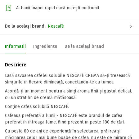
Ai banii înapoi rapid dacă nu ești mulțumit
De la același brand:
Nescafé
Informatii
Ingrediente
De la același brand
Descriere
Lasă savoarea cafelei solubile NESCAFÉ CREMA să-ți trezească
simțurile în fiecare dimineață, conectându-te cu lumea.
Acordă-ți un moment pentru a simți aroma fină și gustul delicat,
cu un strat fin de cremă mătăsoasă.
Conține cafea solubilă NESCAFÉ.
Cafeaua preferată a lumii - NESCAFÉ este brandul de cafea
preferat în întreaga lume, fiind prezent în peste 180 de țări.
Cu peste 80 de ani de experiență în selectarea, prăjirea și
măcinarea celor mai bune boabe de cafea, nu este de mirare că