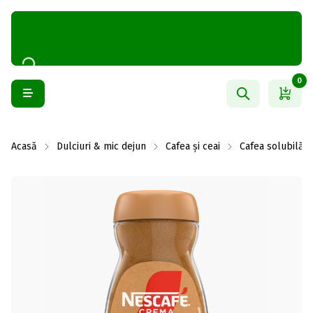
0
Acasă
Dulciuri & mic dejun
Cafea și ceai
Cafea solubilă