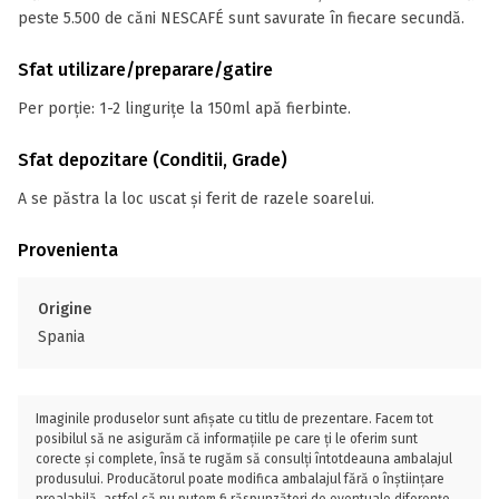
peste 5.500 de căni NESCAFÉ sunt savurate în fiecare secundă.
Sfat utilizare/preparare/gatire
Per porție: 1-2 lingurițe la 150ml apă fierbinte.
Sfat depozitare (Conditii, Grade)
A se păstra la loc uscat și ferit de razele soarelui.
Provenienta
Origine
Spania
Imaginile produselor sunt afișate cu titlu de prezentare. Facem tot
posibilul să ne asigurăm că informațiile pe care ți le oferim sunt
corecte și complete, însă te rugăm să consulți întotdeauna ambalajul
produsului. Producătorul poate modifica ambalajul fără o înștiințare