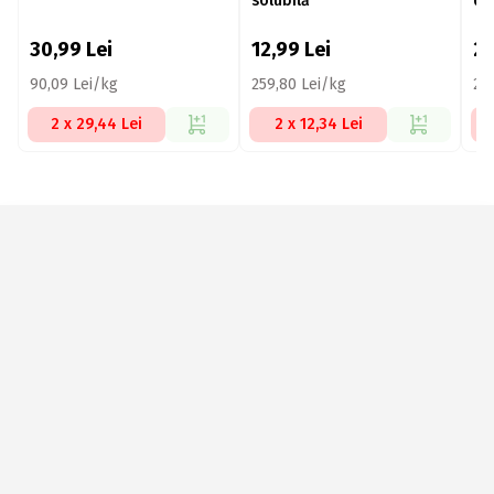
solubilă
de
30,99
Lei
12,99
Lei
2
90,09 Lei/kg
259,80 Lei/kg
28
2 x 29,44 Lei
2 x 12,34 Lei