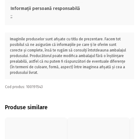
Informații persoană responsabilă
;;
Imaginile produselor sunt afișate cu titlu de prezentare. Facem tot
posibilul să ne asigurăm că informațiile pe care ți le oferim sunt
corecte și complete, însă te rugăm să consulți întotdeauna ambalajul
produsului. Producătorul poate modifica ambalajul fără o înștiințare
prealabilă, astfel că nu putem fi răspunzători de eventuale diferențe
(în termeni de culoare, formă, aspect) între imaginea afișată și cea a
produsului livrat.
Cod produs: 100191543
Produse similare