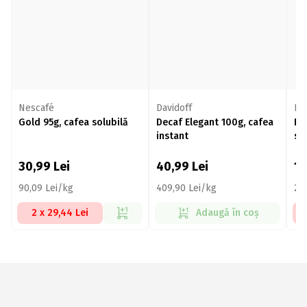
Nescafé
Davidoff
Ne
Gold 95g, cafea solubilă
Decaf Elegant 100g, cafea
Br
instant
so
30,99
Lei
40,99
Lei
1
90,09 Lei/kg
409,90 Lei/kg
25
2 x 29,44 Lei
Adaugă în coș