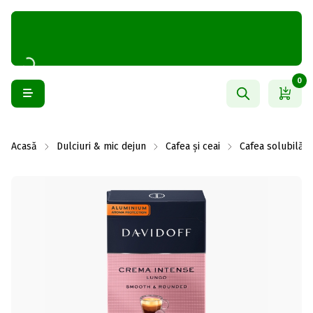
0
Acasă
Dulciuri & mic dejun
Cafea și ceai
Cafea solubilă