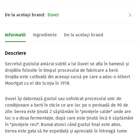
De la același brand:
Duvel
Informatii
Ingrediente
De la același brand
Descriere
Secretul gustului amărui subtil a lui Duvel se afla în hameiul și
drojdiile folosite în timpul procesului de fabricare a berii.
Drojdia este cultivată din aceeași sursă pe care a adus-o Albert
Moortgat cu el din Scoția în 1918.
Duvel își datorează gustul sau sofisticat procesului unic de
condiționare a berii în sticle ce are loc pe o perioadă de 90 de
zile: berea este ținută 2 săptămâni în "pivnițele calde" unde are
loc o a doua fermentație, după care este ținută încă 6 săptămâni
în "pivnițele reci". Numai atunci când gustul final este atins,
berea este gata să fie expediată și apreciată în întreagă lume.