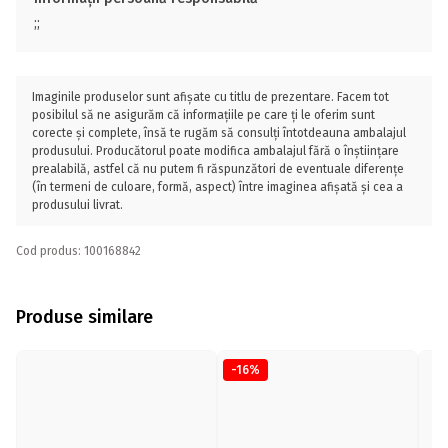
;;
Imaginile produselor sunt afișate cu titlu de prezentare. Facem tot
posibilul să ne asigurăm că informațiile pe care ți le oferim sunt
corecte și complete, însă te rugăm să consulți întotdeauna ambalajul
produsului. Producătorul poate modifica ambalajul fără o înștiințare
prealabilă, astfel că nu putem fi răspunzători de eventuale diferențe
(în termeni de culoare, formă, aspect) între imaginea afișată și cea a
produsului livrat.
Cod produs: 100168842
Produse similare
-16%