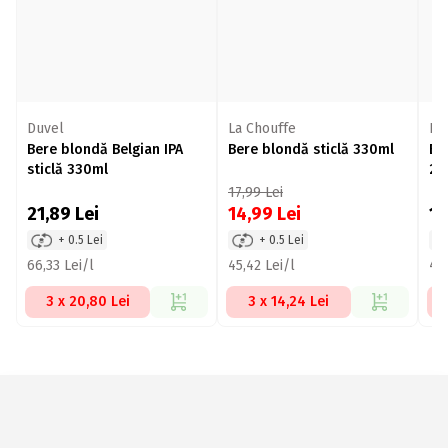
Duvel
La Chouffe
Li
Bere blondă Belgian IPA
Bere blondă sticlă 330ml
Ber
sticlă 330ml
25
17,99
Lei
21,89
Lei
14,99
Lei
11
+ 0.5 Lei
+ 0.5 Lei
66,33 Lei/l
45,42 Lei/l
47,
3 x 20,80 Lei
3 x 14,24 Lei