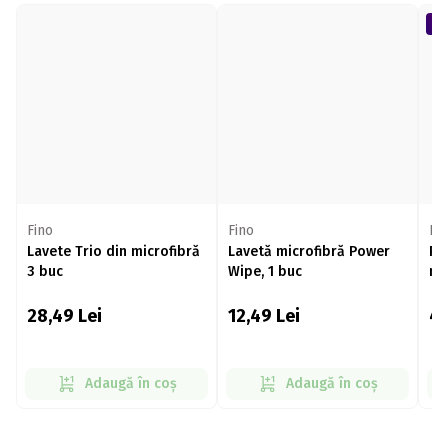
Fino
Fino
Fi
Lavete Trio din microfibră
Lavetă microfibră Power
Pa
3 buc
Wipe, 1 buc
men
28,49
Lei
12,49
Lei
4
Adaugă în coș
Adaugă în coș