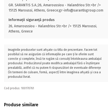
GR. SARANTIS S.A.;26, Amaroussiou - Halandriou Str.<br />
15125 Maroussi, Athens, Greece;gr-info@sarantisgroup.com
Informații siguranță produs
26, Amaroussiou - Halandriou Str.<br /> 15125 Maroussi,
Athens, Greece
Imaginile produselor sunt afișate cu titlu de prezentare. Facem tot
posibilul să ne asigurăm că informațiile pe care ți le oferim sunt
corecte și complete, însă te rugăm să consulți întotdeauna ambalajul
produsului. Producătorul poate modifica ambalajul fără o înștiințare
prealabilă, astfel că nu putem fi răspunzători de eventuale diferențe
(în termeni de culoare, formă, aspect) între imaginea afișată și cea a
produsului livrat.
Cod produs: 100170761
Produse similare