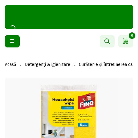
0
Acasă
Detergenți & igienizare
Curățenie și întreținerea casei