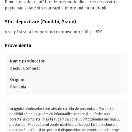
Pune-l în valoare alături de preparate din carne de pasăre,
pește sau salate și savurează-l împreună cu prietenii.
Sfat depozitare (Conditii, Grade)
A se păstra la temperaturi cuprinse între 10 și 18°C.
Provenienta
Nume producator
Beciul Domnesc
Origine
România
Imaginile produselor sunt afișate cu titlu de prezentare. Facem tot
posibilul să ne asigurăm că informațiile pe care ți le oferim sunt
corecte și complete, însă te rugăm să consulți întotdeauna ambalajul
produsului. Producătorul poate modifica ambalajul fără o înștiințare
prealabilă, astfel că nu putem fi răspunzători de eventuale diferențe