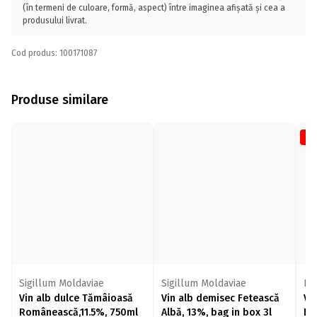
(în termeni de culoare, formă, aspect) între imaginea afișată și cea a
produsului livrat.
Cod produs: 100171087
Produse similare
-1
Sigillum Moldaviae
Sigillum Moldaviae
Bu
Vin alb dulce Tămâioasă
Vin alb demisec Fetească
Vi
Românească,11.5%, 750ml
Albă, 13%, bag in box 3l
Bl