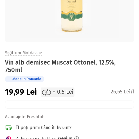
Sigillum Moldaviae
Vin alb demisec Muscat Ottonel, 12.5%,
750ml
Made In Romania
19,99
Lei
+ 0.5 Lei
26,65 Lei/l
Avantajele Freshful:
Îl poți primi Când îți livrăm?
Genius
Ai livrare gratuită cu