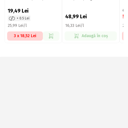
19,49
Lei
64
48,99
Lei
5
+ 0.5 Lei
25,99 Lei/l
16,33 Lei/l
27,
3 x 18,52 Lei
Adaugă în coș