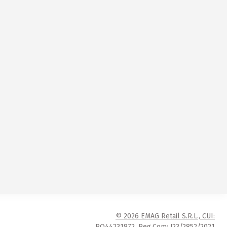
© 2026 EMAG Retail S.R.L., CUI:
RO44231872, Reg.Com: J23/2852/2021