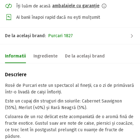
ambalajele cu garanție
Îți luăm de acasă
Ai banii înapoi rapid dacă nu ești mulțumit
De la același brand:
Purcari 1827
Informatii
Ingrediente
De la același brand
Descriere
Rosé de Purcari este un spectacol al fineţii, ca o zi de primăvară
într-o livadă de caişi înfloriţi.
Este un cupaj din struguri din soiurile: Cabernet Sauvignon
(55%), Merlot (40%) și Rară Neagră (5%).
Culoarea de un roz delicat este acompaniată de o aromă fină de
fructe exotice. Gustul suav are note de caise, piersici şi coacăze,
ce trec lent în postgustul prelungit cu nuanţe de fructe de
pădure.