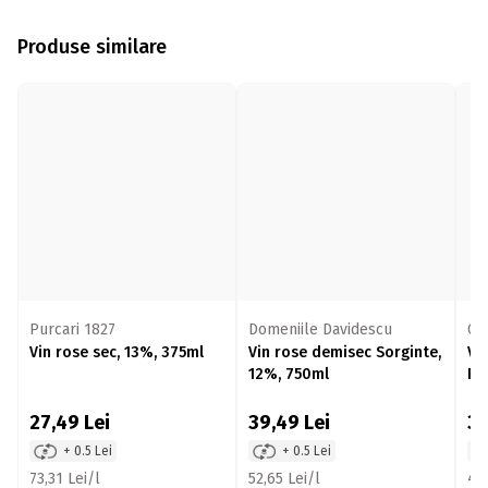
Produse similare
Purcari 1827
Domeniile Davidescu
Cha
Vin rose sec, 13%, 375ml
Vin rose demisec Sorginte,
Vi
12%, 750ml
Po
27,49
Lei
39,49
Lei
3
+ 0.5 Lei
+ 0.5 Lei
73,31 Lei/l
52,65 Lei/l
48,