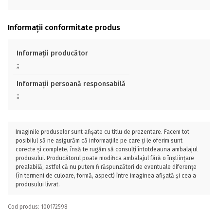
Informații conformitate produs
Informații producător
;;
Informații persoană responsabilă
;;
Imaginile produselor sunt afișate cu titlu de prezentare. Facem tot
posibilul să ne asigurăm că informațiile pe care ți le oferim sunt
corecte și complete, însă te rugăm să consulți întotdeauna ambalajul
produsului. Producătorul poate modifica ambalajul fără o înștiințare
prealabilă, astfel că nu putem fi răspunzători de eventuale diferențe
(în termeni de culoare, formă, aspect) între imaginea afișată și cea a
produsului livrat.
Cod produs: 100172598