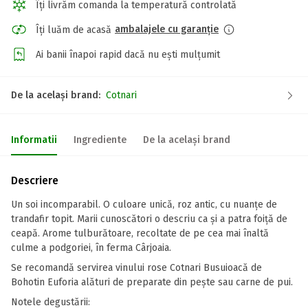
Îți livrăm comanda la temperatură controlată
ambalajele cu garanție
Îți luăm de acasă
Ai banii înapoi rapid dacă nu ești mulțumit
De la același brand:
Cotnari
Informatii
Ingrediente
De la același brand
Descriere
Un soi incomparabil. O culoare unică, roz antic, cu nuanțe de
trandafir topit. Marii cunoscători o descriu ca și a patra foiță de
ceapă. Arome tulburătoare, recoltate de pe cea mai înaltă
culme a podgoriei, în ferma Cârjoaia.
Se recomandă servirea vinului rose Cotnari Busuioacă de
Bohotin Euforia alături de preparate din pește sau carne de pui.
Notele degustării: