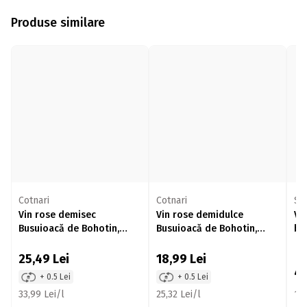
Produse similare
Cotnari
Cotnari
St
Vin rose demisec
Vin rose demidulce
Vi
Busuioacă de Bohotin,
Busuioacă de Bohotin,
ba
12.5%, 750ml
11.5%, 750ml
25,49
Lei
18,99
Lei
4
+ 0.5 Lei
+ 0.5 Lei
33,99 Lei/l
25,32 Lei/l
16,