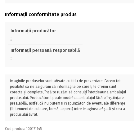
Informații conformitate produs
Informații producător
;;
Informații persoană responsabilă
;;
Imaginile produselor sunt afișate cu titlu de prezentare. Facem tot
posibilul să ne asigurăm că informațiile pe care ți le oferim sunt
corecte și complete, însă te rugăm să consulți întotdeauna ambalajul
produsului. Producătorul poate modifica ambalajul fără o înștiințare
prealabilă, astfel că nu putem fi răspunzători de eventuale diferențe
(în termeni de culoare, formă, aspect) între imaginea afișată și cea a
produsului livrat.
Cod produs: 100171145