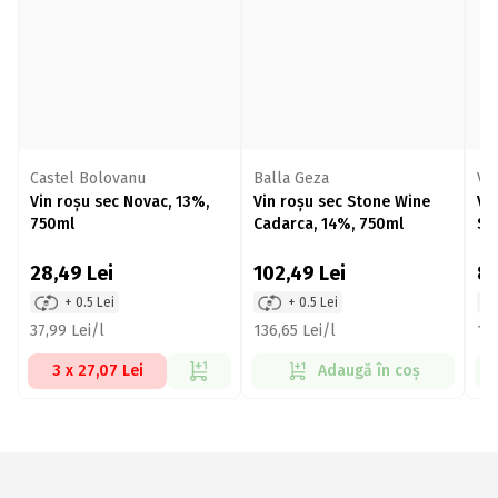
Castel Bolovanu
Balla Geza
Vi
Vin roșu sec Novac, 13%,
Vin roșu sec Stone Wine
Vi
750ml
Cadarca, 14%, 750ml
Sa
Sa
28,49
Lei
102,49
Lei
8
+ 0.5 Lei
+ 0.5 Lei
37,99 Lei/l
136,65 Lei/l
107
3 x 27,07 Lei
Adaugă în coș