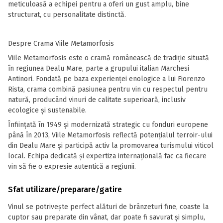
meticuloasă a echipei pentru a oferi un gust amplu, bine
structurat, cu personalitate distinctă.
Despre Crama Viile Metamorfosis
Viile Metamorfosis este o cramă românească de tradiție situată
în regiunea Dealu Mare, parte a grupului italian Marchesi
Antinori. Fondată pe baza experienței enologice a lui Fiorenzo
Rista, crama combină pasiunea pentru vin cu respectul pentru
natură, producând vinuri de calitate superioară, inclusiv
ecologice și sustenabile.
Înființată în 1949 și modernizată strategic cu fonduri europene
până în 2013, Viile Metamorfosis reflectă potențialul terroir-ului
din Dealu Mare și participă activ la promovarea turismului viticol
local. Echipa dedicată și expertiza internațională fac ca fiecare
vin să fie o expresie autentică a regiunii.
Sfat utilizare/preparare/gatire
Vinul se potrivește perfect alături de brânzeturi fine, coaste la
cuptor sau preparate din vânat, dar poate fi savurat și simplu,