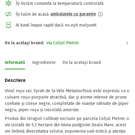
Îți livrăm comanda la temperatură controlată
ambalajele cu garanție
Îți luăm de acasă
Ai banii înapoi rapid dacă nu ești mulțumit
De la același brand:
Via Colțul Pietrei
Informatii
Ingrediente
De la același brand
Descriere
Vinul roșu sec Syrah de la Viile Metamorfosis este expresiv, cu o
culoare roșu-purpurie atractivă, dar și arome intense de prune
confiate și cireșe negre, completate de nuanțe rafinate de piper
negru, piper roșu și ciocolată amăruie.
Produs din struguri cultivați exclusiv pe parcela Colțul Pietrei, o
vie izolată de 5.2 hectare din inima podgoriei Dealu Mare, acest
vin îmbină diversitatea solului, expunerea sud-estică și atenția