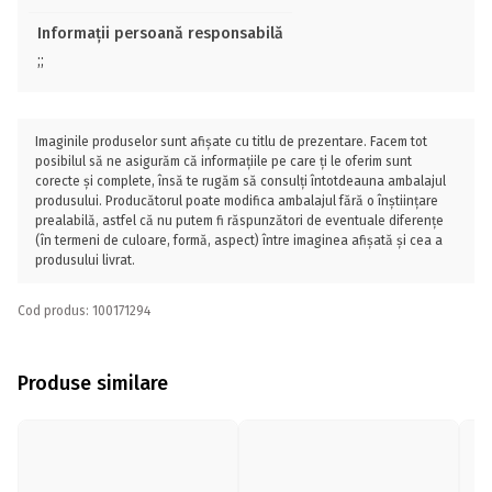
Informații persoană responsabilă
;;
Imaginile produselor sunt afișate cu titlu de prezentare. Facem tot
posibilul să ne asigurăm că informațiile pe care ți le oferim sunt
corecte și complete, însă te rugăm să consulți întotdeauna ambalajul
produsului. Producătorul poate modifica ambalajul fără o înștiințare
prealabilă, astfel că nu putem fi răspunzători de eventuale diferențe
(în termeni de culoare, formă, aspect) între imaginea afișată și cea a
produsului livrat.
Cod produs: 100171294
Produse similare