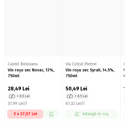
Castel Bolovanu
Via Colțul Pietrei
Ba
Vin roșu sec Novac, 13%,
Vin roșu sec Syrah, 14.5%,
Vi
750ml
750ml
Ca
28,49
Lei
50,49
Lei
1
+ 0.5 Lei
+ 0.5 Lei
37,99 Lei/l
67,32 Lei/l
136
3 x 27,07 Lei
Adaugă în coș