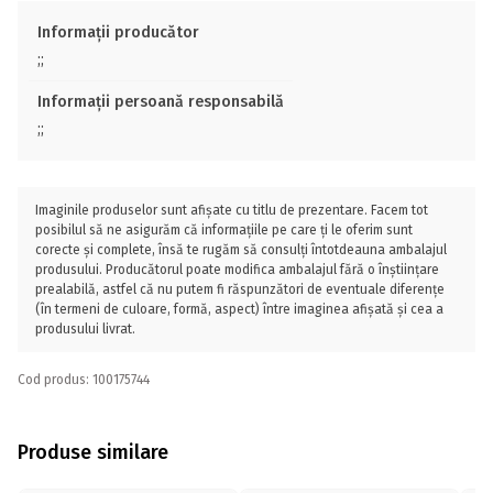
Informații producător
;;
Informații persoană responsabilă
;;
Imaginile produselor sunt afișate cu titlu de prezentare. Facem tot
posibilul să ne asigurăm că informațiile pe care ți le oferim sunt
corecte și complete, însă te rugăm să consulți întotdeauna ambalajul
produsului. Producătorul poate modifica ambalajul fără o înștiințare
prealabilă, astfel că nu putem fi răspunzători de eventuale diferențe
(în termeni de culoare, formă, aspect) între imaginea afișată și cea a
produsului livrat.
Cod produs: 100175744
Produse similare