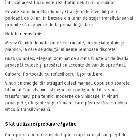
întrucât acest lucru este rezultatul nefiltrării drojdiilor.
Private Selection Chardonnay Orange este învechit pe o
perioadă de 8 luni în butoaie din lemn de stejar transilvănean şi
promite să captiveze de la prima degustare.
Notele degustării:
Miros: O suită de note puternic fructate, în special gutuie şi
piersică, la care se adaugă influenţe lemnoase discrete.
Gust: Complex, elegant, dominat de aroma fructelor de livadă
proaspăt culese şi presărat cu accente de vanilie spre final.
Culoare: Portocaliu cu reflexii ocru. Uşor tulbure.
Vinuri cu tradiție, din struguri culeși manual. Copți sub soarele
blând al Transilvaniei, strugurii din podgoriile Liliac sunt
transformați, prin tehnici moderne de vinificație, în vinuri
proaspete, elegante și parfumate, care păstrează vie tradiția
viticolă transilvăneană.
Sfat utilizare/preparare/gatire
Cu friptură din purceluș de lapte, crap înăbușit sau piept de