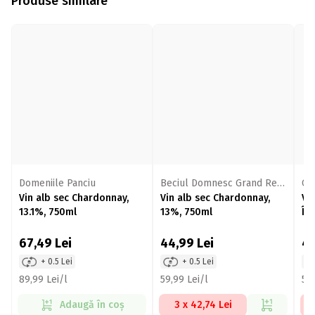
Produse similare
Domeniile Panciu
Beciul Domnesc Grand Reserve
Cr
Vin alb sec Chardonnay,
Vin alb sec Chardonnay,
Vi
13.1%, 750ml
13%, 750ml
Îng
75
67,49
Lei
44,99
Lei
4
+ 0.5 Lei
+ 0.5 Lei
89,99 Lei/l
59,99 Lei/l
57,
Adaugă în coș
3 x 42,74 Lei