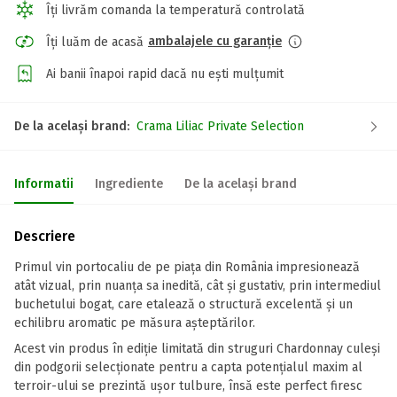
Îți livrăm comanda la temperatură controlată
ambalajele cu garanție
Îți luăm de acasă
Ai banii înapoi rapid dacă nu ești mulțumit
De la același brand:
Crama Liliac Private Selection
Informatii
Ingrediente
De la același brand
Descriere
Primul vin portocaliu de pe piața din România impresionează
atât vizual, prin nuanţa sa inedită, cât şi gustativ, prin intermediul
buchetului bogat, care etalează o structură excelentă şi un
echilibru aromatic pe măsura aşteptărilor.
Acest vin produs în ediţie limitată din struguri Chardonnay culeşi
din podgorii selecţionate pentru a capta potenţialul maxim al
terroir-ului se prezintă uşor tulbure, însă este perfect firesc