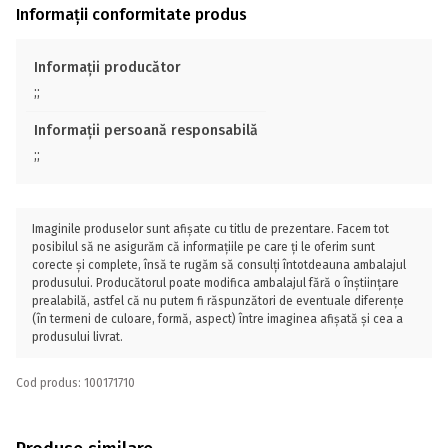
Informații conformitate produs
Informații producător
;;
Informații persoană responsabilă
;;
Imaginile produselor sunt afișate cu titlu de prezentare. Facem tot
posibilul să ne asigurăm că informațiile pe care ți le oferim sunt
corecte și complete, însă te rugăm să consulți întotdeauna ambalajul
produsului. Producătorul poate modifica ambalajul fără o înștiințare
prealabilă, astfel că nu putem fi răspunzători de eventuale diferențe
(în termeni de culoare, formă, aspect) între imaginea afișată și cea a
produsului livrat.
Cod produs: 100171710