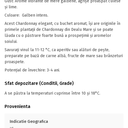
Gust: Arome vibrante de mere galbene, agrişe proaspăt culese
şi lime.
Culoare: Galben intens.
Acest Chardonnay elegant, cu buchet aromat, îşi are originile în
primele plantaţii de Chardonnay din Dealu Mare şi se poate
lăuda cu o păstrare foarte bună a prospeţimii şi aromelor
soiului.
Savuraţi vinul la 11-12 °C, ca aperitiv sau alături de peşte,
preparate pe bază de carne albă, fructe de mare sau brânzeturi
proaspete.
Potenţial de învechire: 3-4 ani.
Sfat depozitare (Conditii, Grade)
A se păstra la temperaturi cuprinse între 10 și 18°C.
Provenienta
Indicatie Geografica