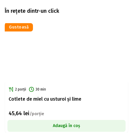
În rețete dintr-un click
Gustoasă
2 porții
30 min
Cotlete de miel cu usturoi și lime
45,64
lei
/porție
Adaugă în coș