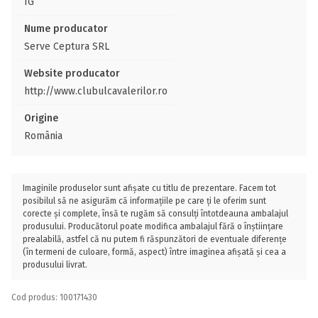
IG
Nume producator
Serve Ceptura SRL
Website producator
http://www.clubulcavalerilor.ro
Origine
România
Imaginile produselor sunt afișate cu titlu de prezentare. Facem tot
posibilul să ne asigurăm că informațiile pe care ți le oferim sunt
corecte și complete, însă te rugăm să consulți întotdeauna ambalajul
produsului. Producătorul poate modifica ambalajul fără o înștiințare
prealabilă, astfel că nu putem fi răspunzători de eventuale diferențe
(în termeni de culoare, formă, aspect) între imaginea afișată și cea a
produsului livrat.
Cod produs: 100171430