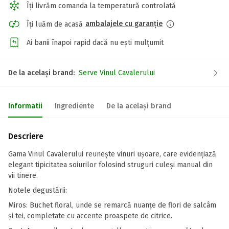
Îți livrăm comanda la temperatură controlată
ambalajele cu garanție
Îți luăm de acasă
Ai banii înapoi rapid dacă nu ești mulțumit
De la același brand:
Serve Vinul Cavalerului
Informatii
Ingrediente
De la același brand
Descriere
Gama Vinul Cavalerului reuneşte vinuri uşoare, care evidenţiază
elegant tipicitatea soiurilor folosind struguri culeşi manual din
vii tinere.
Notele degustării:
Miros: Buchet floral, unde se remarcă nuanţe de flori de salcâm
şi tei, completate cu accente proaspete de citrice.