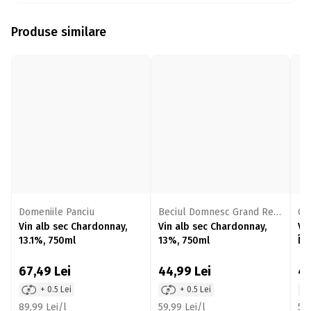
Produse similare
Domeniile Panciu
Beciul Domnesc Grand Reserve
Cr
Vin alb sec Chardonnay,
Vin alb sec Chardonnay,
Vi
13.1%, 750ml
13%, 750ml
Îng
75
67,49
Lei
44,99
Lei
4
+ 0.5 Lei
+ 0.5 Lei
89,99 Lei/l
59,99 Lei/l
57,