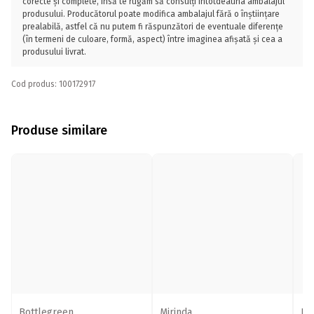
corecte și complete, însă te rugăm să consulți întotdeauna ambalajul
produsului. Producătorul poate modifica ambalajul fără o înștiințare
prealabilă, astfel că nu putem fi răspunzători de eventuale diferențe
(în termeni de culoare, formă, aspect) între imaginea afișată și cea a
produsului livrat.
Cod produs: 100172917
Produse similare
Bottlegreen
Mirinda
Bu