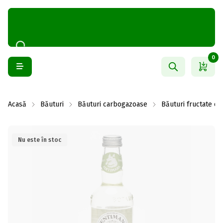
0
Acasă
Băuturi
Băuturi carbogazoase
Băuturi fructate c
Nu este în stoc