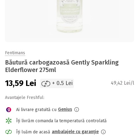
Fentimans
Băutură carbogazoasă Gently Sparkling
Elderflower 275ml
13,59
Lei
+ 0.5 Lei
49,42 Lei/l
Avantajele Freshful:
Genius
Ai livrare gratuită cu
Îți livrăm comanda la temperatură controlată
ambalajele cu garanție
Îți luăm de acasă