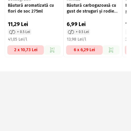
Băutură aromatizată cu
Băutură carbogazoasă cu
Bă
flori de soc 275ml
gust de struguri și rodie
gr
500ml
11,29
Lei
6,99
Lei
1
+ 0.5 Lei
+ 0.5 Lei
41,05 Lei/l
13,98 Lei/l
39,
2 x 10,73 Lei
6 x 6,29 Lei