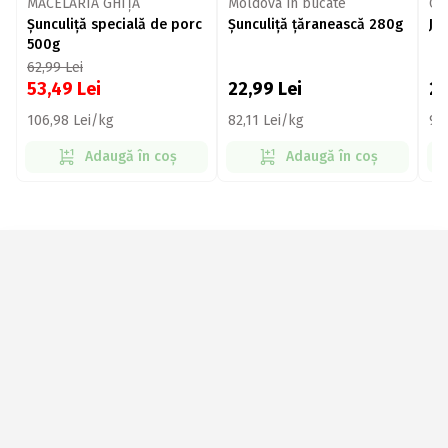
MĂCELĂRIA GHIȚĂ
Moldova în bucate
Cr
Șunculiță specială de porc
Șunculiță țăranească 280g
Ju
500g
62,99
Lei
53,49
Lei
22,99
Lei
2
106,98 Lei/kg
82,11 Lei/kg
99
Adaugă în coș
Adaugă în coș