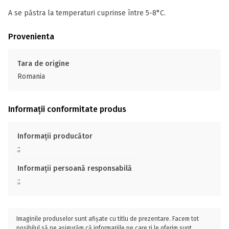
A se păstra la temperaturi cuprinse între 5-8°C.
Provenienta
Tara de origine
Romania
Informații conformitate produs
Informații producător
;;
Informații persoană responsabilă
;;
Imaginile produselor sunt afișate cu titlu de prezentare. Facem tot
posibilul să ne asigurăm că informațiile pe care ți le oferim sunt