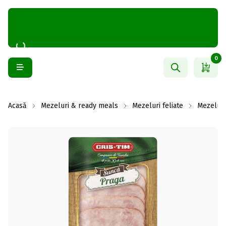
0
Acasă
Mezeluri & ready meals
Mezeluri feliate
Mezeluri