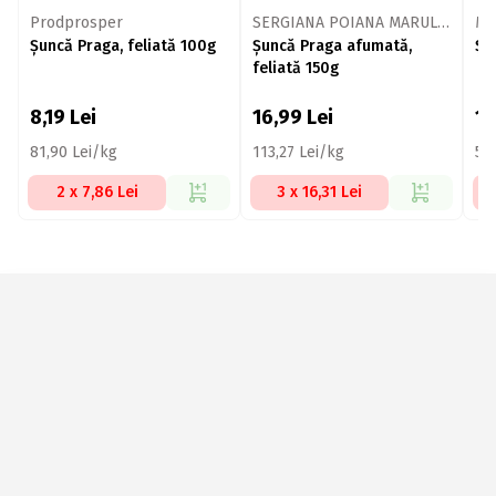
Prodprosper
SERGIANA POIANA MARULUI
Me
Șuncă Praga, feliată 100g
Șuncă Praga afumată,
Șu
feliată 150g
8,19
Lei
16,99
Lei
11
81,90 Lei/kg
113,27 Lei/kg
57
2 x 7,86 Lei
3 x 16,31 Lei