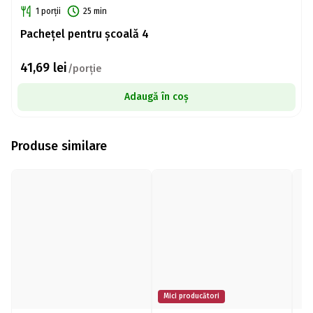
1 porții
25 min
Pachețel pentru școală 4
41,69
lei
/porție
Adaugă în coș
Produse similare
Mici producători