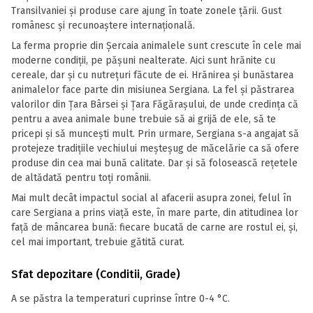
Transilvaniei și produse care ajung în toate zonele țării. Gust
românesc și recunoaștere internațională.
La ferma proprie din Șercaia animalele sunt crescute în cele mai
moderne condiții, pe pășuni nealterate. Aici sunt hrănite cu
cereale, dar și cu nutrețuri făcute de ei. Hrănirea și bunăstarea
animalelor face parte din misiunea Sergiana. La fel și păstrarea
valorilor din Ţara Bârsei şi Țara Făgăraşului, de unde credința că
pentru a avea animale bune trebuie să ai grijă de ele, să te
pricepi şi să munceşti mult. Prin urmare, Sergiana s-a angajat să
protejeze tradițiile vechiului meșteșug de măcelărie ca să ofere
produse din cea mai bună calitate. Dar și să folosească rețetele
de altădată pentru toți românii.
Mai mult decât impactul social al afacerii asupra zonei, felul în
care Sergiana a prins viață este, în mare parte, din atitudinea lor
față de mâncarea bună: fiecare bucată de carne are rostul ei, și,
cel mai important, trebuie gătită curat.
Sfat depozitare (Conditii, Grade)
A se păstra la temperaturi cuprinse între 0-4 °C.