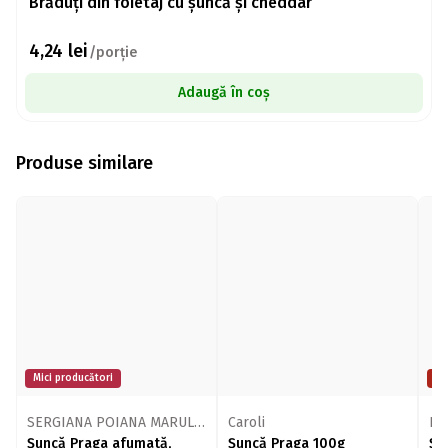
Brăduți din foietaj cu șuncă și cheddar
4,24
lei
/porție
Adaugă în coș
Produse similare
Mici producători
Pr
SERGIANA POIANA MARULUI
Caroli
Di
Șuncă Praga afumată,
Șuncă Praga 100g
Șu