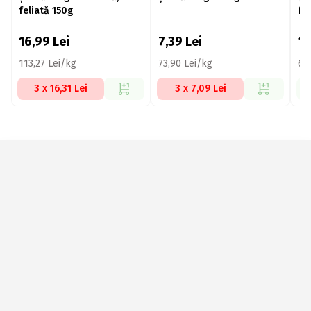
feliată 150g
fe
16,99
Lei
7,39
Lei
1
113,27 Lei/kg
73,90 Lei/kg
69
3 x 16,31 Lei
3 x 7,09 Lei