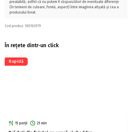
prealabilă, astfel că nu putem fi răspunzători de eventuale diferențe
(în termeni de culoare, formă, aspect) între imaginea afișată și cea a
produsului livrat.
Cod produs: 100163579
În rețete dintr-un click
Rapidă
15 porții
25 min