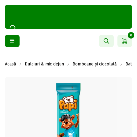
0
Acasă
Dulciuri & mic dejun
Bomboane și ciocolată
Batoa