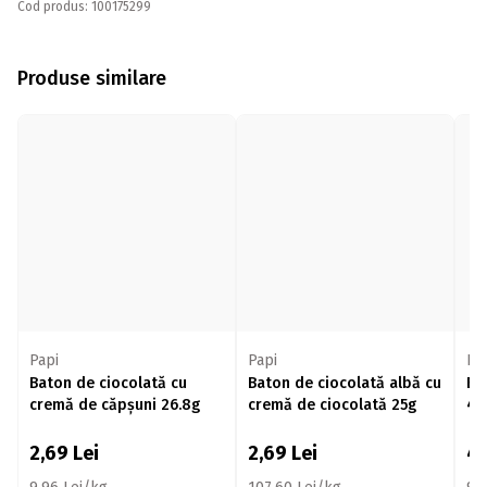
Cod produs: 100175299
Produse similare
Papi
Papi
Li
Baton de ciocolată cu
Baton de ciocolată albă cu
Ba
cremă de căpșuni 26.8g
cremă de ciocolată 25g
42
2,69
Lei
2,69
Lei
4,