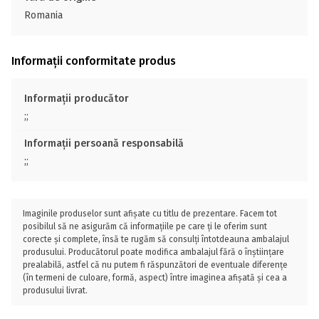
Romania
Informații conformitate produs
Informații producător
;;
Informații persoană responsabilă
;;
Imaginile produselor sunt afișate cu titlu de prezentare. Facem tot
posibilul să ne asigurăm că informațiile pe care ți le oferim sunt
corecte și complete, însă te rugăm să consulți întotdeauna ambalajul
produsului. Producătorul poate modifica ambalajul fără o înștiințare
prealabilă, astfel că nu putem fi răspunzători de eventuale diferențe
(în termeni de culoare, formă, aspect) între imaginea afișată și cea a
produsului livrat.