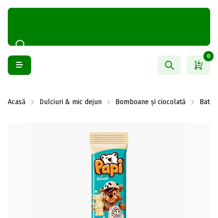
0
Acasă
Dulciuri & mic dejun
Bomboane și ciocolată
Batoa