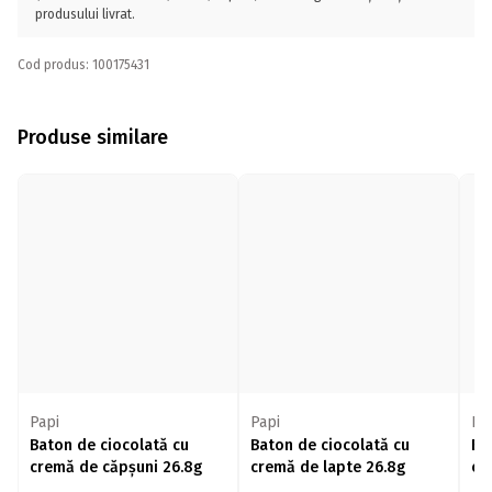
produsului livrat.
Cod produs: 100175431
Produse similare
Papi
Papi
Kit
Baton de ciocolată cu
Baton de ciocolată cu
Ba
cremă de căpșuni 26.8g
cremă de lapte 26.8g
cr
ci