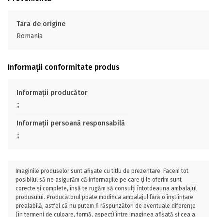
Tara de origine
Romania
Informații conformitate produs
Informații producător
;;
Informații persoană responsabilă
;;
Imaginile produselor sunt afișate cu titlu de prezentare. Facem tot
posibilul să ne asigurăm că informațiile pe care ți le oferim sunt
corecte și complete, însă te rugăm să consulți întotdeauna ambalajul
produsului. Producătorul poate modifica ambalajul fără o înștiințare
prealabilă, astfel că nu putem fi răspunzători de eventuale diferențe
(în termeni de culoare, formă, aspect) între imaginea afișată și cea a