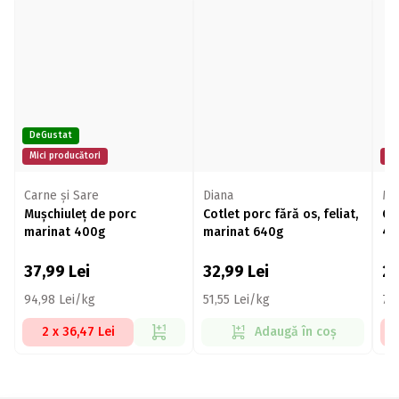
DeGustat
Mici producători
Mi
Carne şi Sare
Diana
Mo
Mușchiuleț de porc
Cotlet porc fără os, feliat,
Ce
marinat 400g
marinat 640g
40
37,99
Lei
32,99
Lei
2
94,98 Lei/kg
51,55 Lei/kg
74
2 x 36,47 Lei
Adaugă în coș