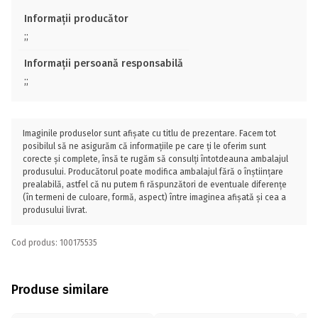
Informații producător
;;
Informații persoană responsabilă
;;
Imaginile produselor sunt afișate cu titlu de prezentare. Facem tot
posibilul să ne asigurăm că informațiile pe care ți le oferim sunt
corecte și complete, însă te rugăm să consulți întotdeauna ambalajul
produsului. Producătorul poate modifica ambalajul fără o înștiințare
prealabilă, astfel că nu putem fi răspunzători de eventuale diferențe
(în termeni de culoare, formă, aspect) între imaginea afișată și cea a
produsului livrat.
Cod produs: 100175535
Produse similare