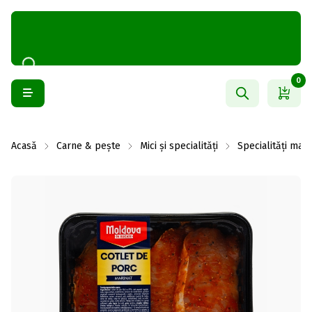
0
Acasă
Carne & pește
Mici și specialități
Specialități mari