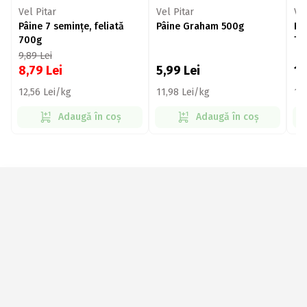
Vel Pitar
Vel Pitar
Vel
Pâine 7 semințe, feliată
Pâine Graham 500g
Pâ
700g
To
9,89
Lei
8,79
Lei
5,99
Lei
11
12,56 Lei/kg
11,98 Lei/kg
19,
Adaugă în coș
Adaugă în coș