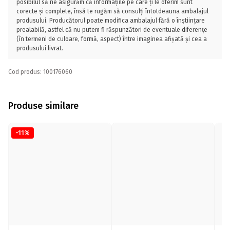
posibilul să ne asigurăm că informațiile pe care ți le oferim sunt
corecte și complete, însă te rugăm să consulți întotdeauna ambalajul
produsului. Producătorul poate modifica ambalajul fără o înștiințare
prealabilă, astfel că nu putem fi răspunzători de eventuale diferențe
(în termeni de culoare, formă, aspect) între imaginea afișată și cea a
produsului livrat.
Cod produs: 100176060
Produse similare
-11%