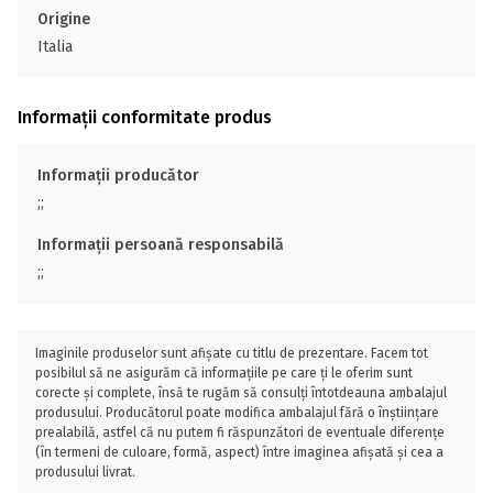
Origine
Italia
Informații conformitate produs
Informații producător
;;
Informații persoană responsabilă
;;
Imaginile produselor sunt afișate cu titlu de prezentare. Facem tot
posibilul să ne asigurăm că informațiile pe care ți le oferim sunt
corecte și complete, însă te rugăm să consulți întotdeauna ambalajul
produsului. Producătorul poate modifica ambalajul fără o înștiințare
prealabilă, astfel că nu putem fi răspunzători de eventuale diferențe
(în termeni de culoare, formă, aspect) între imaginea afișată și cea a
produsului livrat.