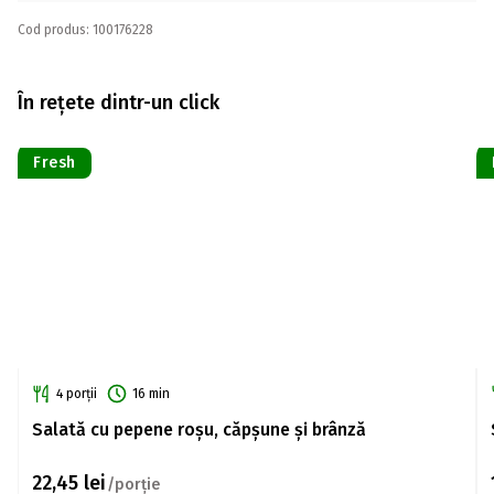
Cod produs: 100176228
În rețete dintr-un click
Fresh
4 porții
16 min
Salată cu pepene roșu, căpșune și brânză
22,45
lei
/porție