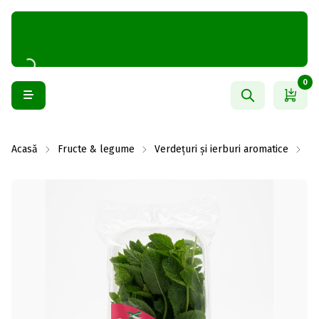
0
Acasă
Fructe & legume
Verdețuri și ierburi aromatice
Ie