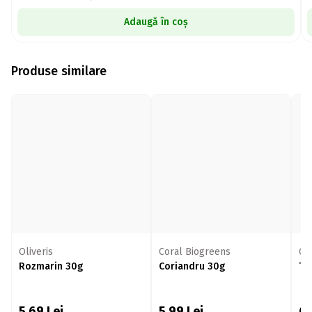
Adaugă în coș
Produse similare
Oliveris
Coral Biogreens
Co
Rozmarin 30g
Coriandru 30g
Ta
5,69
Lei
5,99
Lei
6