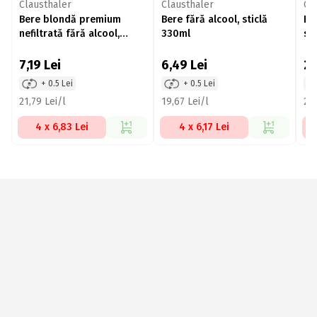
Clausthaler
Clausthaler
Ca
Bere blondă premium
Bere fără alcool, sticlă
Be
nefiltrată fără alcool,
330ml
st
sticlă 330ml
7,19
Lei
6,49
Lei
2
+ 0.5 Lei
+ 0.5 Lei
21,79 Lei/l
19,67 Lei/l
20,
4 x 6,83 Lei
4 x 6,17 Lei