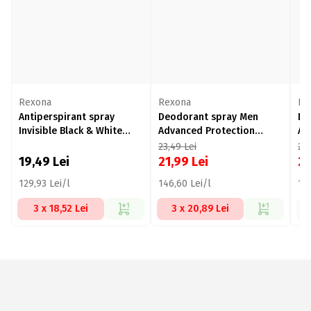
Rexona
Rexona
Re
Antiperspirant spray
Deodorant spray Men
De
Invisible Black & White
Advanced Protection
Ad
men 150ml
Cobalt Dry 150ml
Sp
23,49
Lei
23
19,49
Lei
21,99
Lei
2
129,93 Lei/l
146,60 Lei/l
146
3 x 18,52 Lei
3 x 20,89 Lei