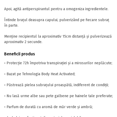
Apoi, agită antiperspirantul pentru a omogeniza ingredientele.
Întinde brațul deasupra capului, pulverizând pe fiecare subraț
în parte.
Menține recipientul la aproximativ 15cm distanță și pulverizează
aproximativ 2 secunde.
Beneficii produs
• Protecție 72h împotriva transpirației și a mirosurilor neplăcute;
• Bazat pe Tehnologia Body Heat Activated;
• Păstrează pielea subrațului proaspătă, indiferent de condiții;
• Nu lasă urme albe sau pete galbene pe hainele tale preferate;
• Parfum de durată cu aromă de măr verde și ambră;