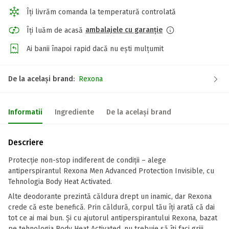
Îți livrăm comanda la temperatură controlată
ambalajele cu garanție
Îți luăm de acasă
Ai banii înapoi rapid dacă nu ești mulțumit
De la același brand:
Rexona
Informatii
Ingrediente
De la același brand
Descriere
Protecție non-stop indiferent de condiții – alege
antiperspirantul Rexona Men Advanced Protection Invisible, cu
Tehnologia Body Heat Activated.
Alte deodorante prezintă căldura drept un inamic, dar Rexona
crede că este benefică. Prin căldură, corpul tău îți arată că dai
tot ce ai mai bun. Și cu ajutorul antiperspirantului Rexona, bazat
pe tehnologia Body Heat Activated, nu trebuie să îți faci griji