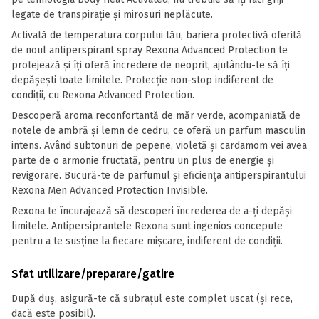
legate de transpirație și mirosuri neplăcute.
Activată de temperatura corpului tău, bariera protectivă oferită
de noul antiperspirant spray Rexona Advanced Protection te
protejează și îți oferă încredere de neoprit, ajutându-te să îți
depășești toate limitele. Protecție non-stop indiferent de
condiții, cu Rexona Advanced Protection.
Descoperă aroma reconfortantă de măr verde, acompaniată de
notele de ambră și lemn de cedru, ce oferă un parfum masculin
intens. Având subtonuri de pepene, violetă și cardamom vei avea
parte de o armonie fructată, pentru un plus de energie și
revigorare. Bucură-te de parfumul și eficiența antiperspirantului
Rexona Men Advanced Protection Invisible.
Rexona te încurajează să descoperi încrederea de a-ți depăși
limitele. Antipersiprantele Rexona sunt ingenios concepute
pentru a te susține la fiecare mișcare, indiferent de condiții.
Sfat utilizare/preparare/gatire
După duș, asigură-te că subrațul este complet uscat (și rece,
dacă este posibil).