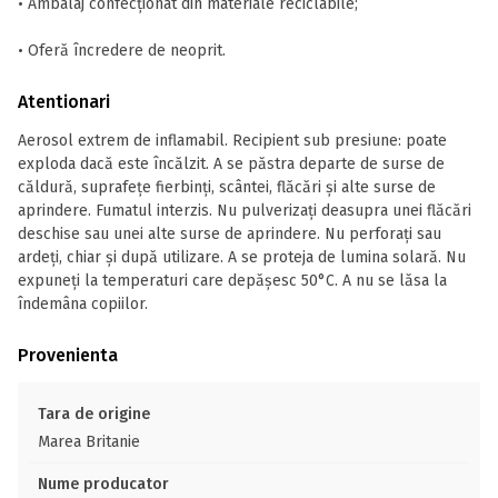
• Ambalaj confecționat din materiale reciclabile;
• Oferă încredere de neoprit.
Atentionari
Aerosol extrem de inflamabil. Recipient sub presiune: poate
exploda dacă este încălzit. A se păstra departe de surse de
căldură, suprafețe fierbinți, scântei, flăcări și alte surse de
aprindere. Fumatul interzis. Nu pulverizaţi deasupra unei flăcări
deschise sau unei alte surse de aprindere. Nu perforați sau
ardeți, chiar și după utilizare. A se proteja de lumina solară. Nu
expuneţi la temperaturi care depăşesc 50°C. A nu se lăsa la
îndemâna copiilor.
Provenienta
Tara de origine
Marea Britanie
Nume producator