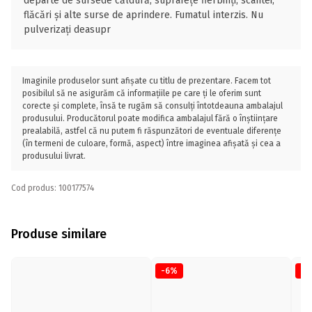
departe de sursede căldură, suprafețe fierbinți, scântei,
flăcări și alte surse de aprindere. Fumatul interzis. Nu
pulverizaţi deasupr
Imaginile produselor sunt afișate cu titlu de prezentare. Facem tot
posibilul să ne asigurăm că informațiile pe care ți le oferim sunt
corecte și complete, însă te rugăm să consulți întotdeauna ambalajul
produsului. Producătorul poate modifica ambalajul fără o înștiințare
prealabilă, astfel că nu putem fi răspunzători de eventuale diferențe
(în termeni de culoare, formă, aspect) între imaginea afișată și cea a
produsului livrat.
Cod produs: 100177574
Produse similare
-6%
-6