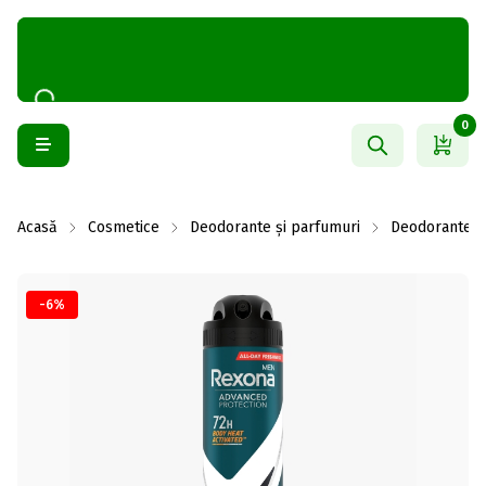
0
Acasă
Cosmetice
Deodorante și parfumuri
Deodorante b
-6%