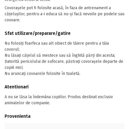
Covorașele pot fi folosite acasă, în faza de antrenament a
cățelușilor, pentru a-i educa să nu-și facă nevoile pe podele sau
covoare.
Sfat utilizare/preparare/gatire
Nu folosiți foarfeca sau alt obiect de tăiere pentru a tăia
covorul;
Nu lăsați cățelul să mestece sau să înghită părți din acesta;
Datorită pericolului de sufocare, păstrați covorașele departe de
copiii mici;
Nu aruncați covoarele folosite în toaletă.
Atentionari
A nu se lăsa la îndemâna copiilor. Produs destinat exclusiv
animalelor de companie.
Provenienta