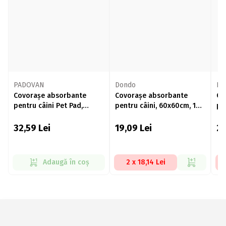
PADOVAN
Dondo
Do
Covorașe absorbante
Covorașe absorbante
Co
pentru câini Pet Pad,
pentru câini, 60x60cm, 10
pe
60x60, 10 buc
buc
bu
32,59
Lei
19,09
Lei
2
Adaugă în coș
2 x 18,14 Lei