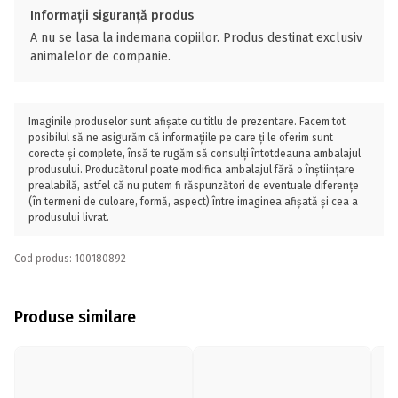
Informații siguranță produs
A nu se lasa la indemana copiilor. Produs destinat exclusiv
animalelor de companie.
Imaginile produselor sunt afișate cu titlu de prezentare. Facem tot
posibilul să ne asigurăm că informațiile pe care ți le oferim sunt
corecte și complete, însă te rugăm să consulți întotdeauna ambalajul
produsului. Producătorul poate modifica ambalajul fără o înștiințare
prealabilă, astfel că nu putem fi răspunzători de eventuale diferențe
(în termeni de culoare, formă, aspect) între imaginea afișată și cea a
produsului livrat.
Cod produs: 100180892
Produse similare