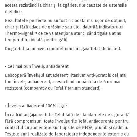
acesta rezistând la chiar și la zgârieturile cauzate de ustensile
metalice.
Rezultatele perfecte nu au fost niciodată mai ușor de obținut,
chiar și fără adaos de grăsime sau ulei, datorită indicatorului
Thermo-Signal™ ce te va atenționa atunci când tigaia a atins
temperatura ideală pentru gătit.
Du gătitul la un nivel complet nou cu tigaia Tefal Unlimited.
• Cel mai bun înveliș antiaderent
Descoperă învelișul antiaderent Titanium Anti-Scratch: cel mai
bun înveliș antiaderent, acesta fiind cu până la de 6 ori mai
rezistent (comparativ cu Tefal Titanium standard).
• Înveliș antiaderent 100% sigur
În cadrul angajamentului Tefal față de standardele de siguranță
fără compromisuri, toate învelișurile Tefal antiaderente pentru
contactul cu alimentele sunt lipsite de PFOA, plumb și cadmiu.
Testele sunt realizate de laboratoare independente externe cu