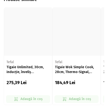
Tefal
Tefal
Tef
Tigaie Unlimited, 30cm,
Tigaie Wok Simple Cook,
Ti
inducție, înveliș
28cm, Thermo-Signal,
26
antiaderent din titan,
înveliș antiaderent din
în
indicator Thermo-Signal,
titan
ti
275,39
Lei
184,49
Lei
1
bază Thermo-Fusion,
negru
Adaugă în coș
Adaugă în coș