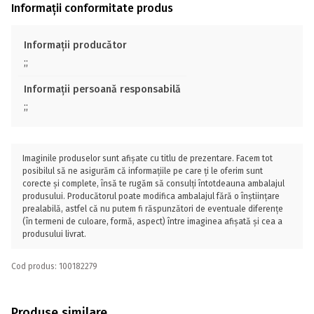
Informații conformitate produs
Informații producător
;;
Informații persoană responsabilă
;;
Imaginile produselor sunt afișate cu titlu de prezentare. Facem tot
posibilul să ne asigurăm că informațiile pe care ți le oferim sunt
corecte și complete, însă te rugăm să consulți întotdeauna ambalajul
produsului. Producătorul poate modifica ambalajul fără o înștiințare
prealabilă, astfel că nu putem fi răspunzători de eventuale diferențe
(în termeni de culoare, formă, aspect) între imaginea afișată și cea a
produsului livrat.
Cod produs: 100182279
Produse similare