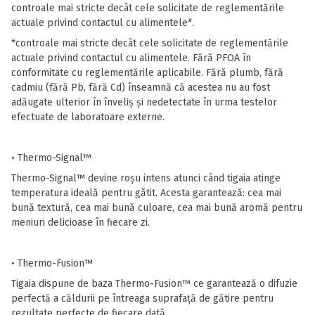
controale mai stricte decât cele solicitate de reglementările
actuale privind contactul cu alimentele*.
*controale mai stricte decât cele solicitate de reglementările
actuale privind contactul cu alimentele. Fără PFOA în
conformitate cu reglementările aplicabile. Fără plumb, fără
cadmiu (fără Pb, fără Cd) înseamnă că acestea nu au fost
adăugate ulterior în înveliș și nedetectate în urma testelor
efectuate de laboratoare externe.
• Thermo-Signal™
Thermo-Signal™ devine roșu intens atunci când tigaia atinge
temperatura ideală pentru gătit. Acesta garantează: cea mai
bună textură, cea mai bună culoare, cea mai bună aromă pentru
meniuri delicioase în fiecare zi.
• Thermo-Fusion™
Tigaia dispune de baza Thermo-Fusion™ ce garantează o difuzie
perfectă a căldurii pe întreaga suprafață de gătire pentru
rezultate perfecte de fiecare dată.