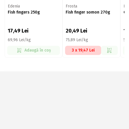
Edenia
Frosta
Fr
Fish fingers 250g
Fish finger somon 270g
Go
17,49
Lei
20,49
Lei
1
69,96 Lei/kg
75,89 Lei/kg
59
Adaugă în coș
3 x 19,47 Lei