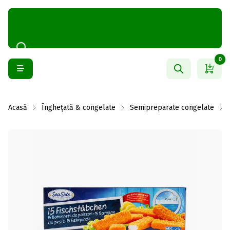
0
Acasă
Înghețată & congelate
Semipreparate congelate