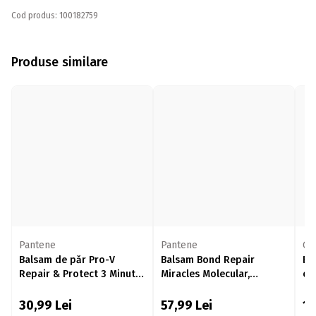
Cod produs: 100182759
Produse similare
Pantene
Pantene
Gli
Balsam de păr Pro-V
Balsam Bond Repair
Ba
Repair & Protect 3 Minute
Miracles Molecular,
ex
Miracle pentru păr fragil și
revitalizare profundă, cu
Ul
uscat, 200ml
biotina, 150ml
30,99
Lei
57,99
Lei
1