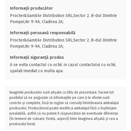
Informații producător
Procter&Gamble Distribution SRL;Sector 2, B-dul Dimitrie
Pompei,Nr 9-9A, Cladirea 2A;
Informații persoană responsabilă
Procter&Gamble Distribution SRL;Sector 2, B-dul Dimitrie
Pompei,Nr 9-9A, Cladirea 2A;
Informații siguranță produs
A se evita contactul cu ochii. in cazul contactului cu ochii,
spalati imediat cu multa apa.
Imaginile produselor sunt afișate cu titlu de prezentare. Facem tot
posibilul să ne asigurăm că informațiile pe care ți le oferim sunt
corecte și complete, însă te rugăm să consulți întotdeauna ambalajul
produsului. Producătorul poate modifica ambalajul fără o înștiințare
prealabilă, astfel că nu putem fi răspunzători de eventuale diferențe
(în termeni de culoare, formă, aspect) între imaginea afișată și cea a
produsului livrat.