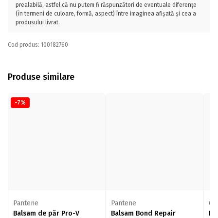
prealabilă, astfel că nu putem fi răspunzători de eventuale diferențe
(în termeni de culoare, formă, aspect) între imaginea afișată și cea a
produsului livrat.
Cod produs: 100182760
Produse similare
-7%
Pantene
Pantene
Gli
Balsam de păr Pro-V
Balsam Bond Repair
Ba