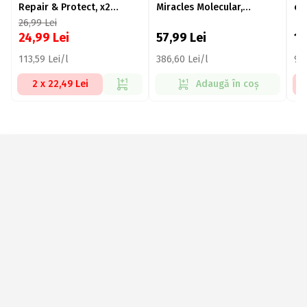
Repair & Protect, x2
Miracles Molecular,
ex
nutrienți într-o spălare,
revitalizare profundă, cu
Ul
26,99
Lei
200ml
biotina, 150ml
24,99
Lei
57,99
Lei
1
113,59 Lei/l
386,60 Lei/l
94,
2 x 22,49 Lei
Adaugă în coș